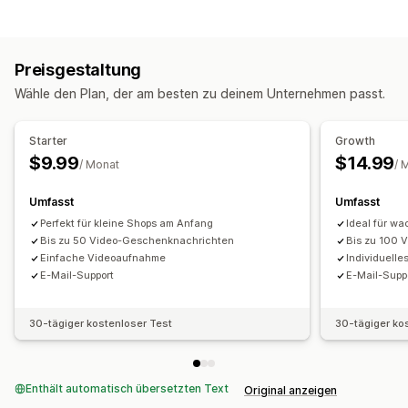
Geschenkoptionen
Geschenkbotschaften
Videobotschaften
Notizen
Preisgestaltung
Anpassung
Wähle den Plan, der am besten zu deinem Unternehmen passt.
Lieferdatum
Datei-Upload
E-Mail-Benachrichtigungen
Geschenk-Widget
Starter
Growth
$9.99
$14.99
/ Monat
/ 
Umfasst
Umfasst
Perfekt für kleine Shops am Anfang
Ideal für w
Bis zu 50 Video-Geschenknachrichten
Bis zu 100 
Einfache Videoaufnahme
Individuelle
E-Mail-Support
E-Mail-Supp
30-tägiger kostenloser Test
30-tägiger ko
Enthält automatisch übersetzten Text
Original anzeigen