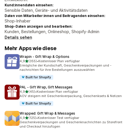
Kund:innendaten einsehen:
Sensible Daten, Geräte- und Aktivitätsdaten
Daten von Mitarbeiter:innen und Beitragenden einsehen:
Shop-Inhaber
Shop-Daten anzeigen und bearbeiten:
Kunden, Bestellungen, Onlineshop, Shopify-Admin
Details sehen
Mehr Apps wie diese
Wrapin ‑ Gift Wrap & Options
von 5 Sternen
4,9
(355)
•
Kostenloser Plan verfügbar
355 Rezensionen insgesamt
Ermögliche der Kundschaft, Geschenkverpackungen und -
nachrichten für ihre Bestellungen auszuwählen
Built for Shopify
PAL ‑ Gift Wrap, Gift Messages
von 5 Sternen
4,9
(45)
•
Kostenloser Plan verfügbar
45 Rezensionen insgesamt
AOV steigern mit Geschenkverpackung, Geschenksets & Notizen
Built for Shopify
Wrapped: Gift Wrap & Messages
von 5 Sternen
4,9
(125)
•
Kostenloser Test verfügbar
125 Rezensionen insgesamt
Geschenkverpackungen und Geschenknachrichten zu Storefront
und Checkout hinzufügen