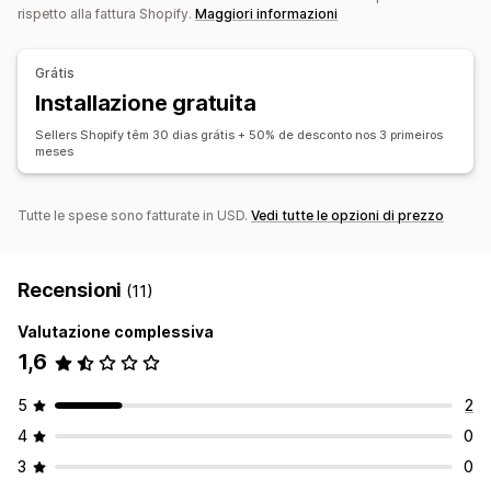
Numeri di fattura
Email del mittente
Codici a barre
Sincronizzazione in tempo reale
Monitoraggio dei lotti
rispetto alla fattura Shopify.
Maggiori informazioni
Date di scadenza
Previsioni
Ottimizzazione
Report
Gestione dei file
Panoramica dei valori
Prenotazione delle scorte
Automazione delle email
Generazione di PDF
Grátis
Stampa ed esportazione
Installazione gratuita
Report
Contabilità e finanza
Fatture passive
Crediti verso clienti
Flusso di cassa
Sellers Shopify têm 30 dias grátis + 50% de desconto nos 3 primeiros
meses
Monitoraggio delle spese
Monitoraggio dei profitti
Previsioni
Reportistica
Consolidamento finanziario
Tutte le spese sono fatturate in USD.
Vedi tutte le opzioni di prezzo
Recensioni
(11)
Valutazione complessiva
1,6
5
2
4
0
3
0