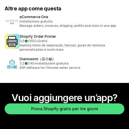
Altre app come questa
eCommerce One
Installazione gratuita
Manage orders, invoices, shipping, profits and more in one app
Shopify Order Printer
stelle su 5
3,5
(355)
•
Gratis
355 recensioni totali
Imprima listas de separação, faturas, guias de remessa
personalizadas e muito mais
Dianxiaomi（店小秘）
stelle su 5
3,2
(14)
•
Installazione gratuita
14 recensioni totali
ERP software for Chinese seller service
Vuoi aggiungere un’app?
Prova Shopify gratis per tre giorni