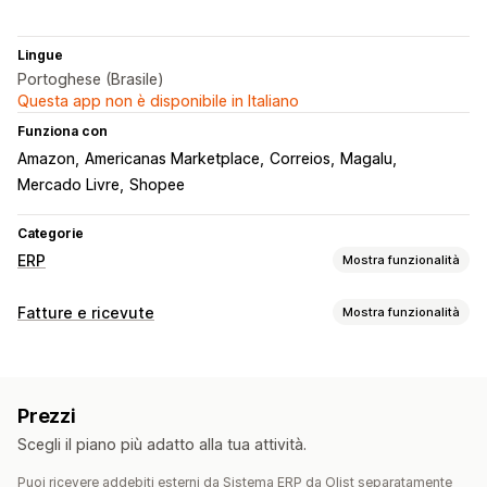
Lingue
Portoghese (Brasile)
Questa app non è disponibile in Italiano
Funziona con
Amazon
Americanas Marketplace
Correios
Magalu
Mercado Livre
Shopee
Categorie
ERP
Mostra funzionalità
Elaborazione degli ordini
Fatture e ricevute
Mostra funzionalità
Flussi di lavoro personalizzati
Gestione multipiattaforma
Tipi di documento
Evasione automatizzata
Gestione delle consegne
Fatture
Preventivi
Conferme degli ordini
Elaborazione dei lotti
Modifica degli ordini
Prezzi
Etichette di spedizione
Resi
Aggiornamenti sullo stato
Sincronizzazione degli ordini
Scegli il piano più adatto alla tua attività.
Personalizzazione
Gestione delle scorte
Puoi ricevere addebiti esterni da Sistema ERP da Olist separatamente