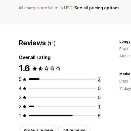
All charges are billed in USD.
See all pricing options
Reviews
Longy 
(11)
Brazil
About 
Overall rating
1.6
Media 
5
2
Brazil
4
0
11 day
3
0
2
1
1
8
Write a review
All reviews