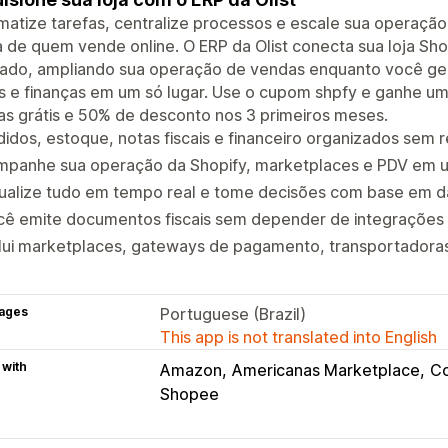
atize tarefas, centralize processos e escale sua operaçã
a de quem vende online. O ERP da Olist conecta sua loja Sho
ado, ampliando sua operação de vendas enquanto você ger
is e finanças em um só lugar. Use o cupom shpfy e ganhe um
as grátis e 50% de desconto nos 3 primeiros meses.
idos, estoque, notas fiscais e financeiro organizados sem 
mpanhe sua operação da Shopify, marketplaces e PDV em u
sualize tudo em tempo real e tome decisões com base em d
cê emite documentos fiscais sem depender de integrações
lui marketplaces, gateways de pagamento, transportadoras
ages
Portuguese (Brazil)
This app is not translated into English
 with
Amazon
Americanas Marketplace
Co
Shopee