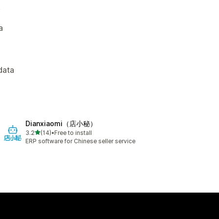
.
a
data
Dianxiaomi（店小秘）
out of 5 stars
3.2
(14)
•
Free to install
14 total reviews
ERP software for Chinese seller service