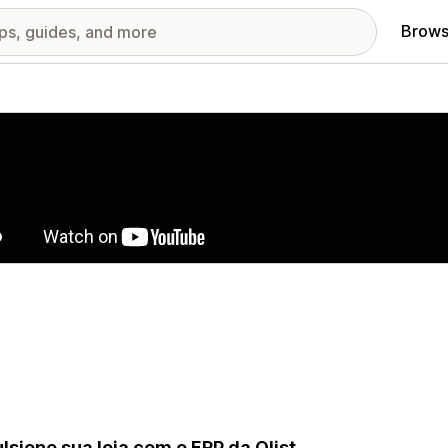
Brows
red images gallery
lsione sua loja com o ERP da Olist