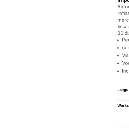
Autom
rotin
merc
fisca
30 di
Ped
co
Vi
Vo
Inc
Langu
Works