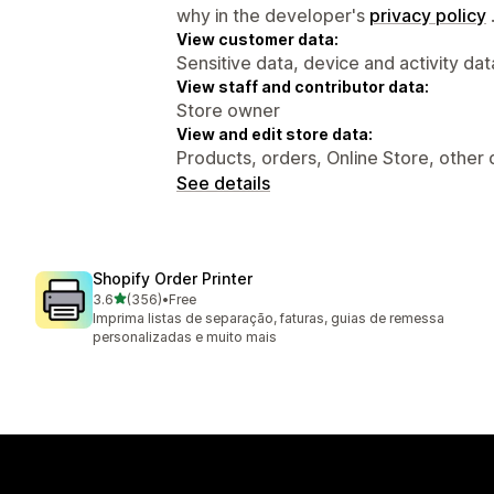
why in the developer's
privacy policy
View customer data:
Sensitive data, device and activity dat
View staff and contributor data:
Store owner
View and edit store data:
Products, orders, Online Store, other 
See details
Shopify Order Printer
out of 5 stars
3.6
(356)
•
Free
356 total reviews
Imprima listas de separação, faturas, guias de remessa
personalizadas e muito mais