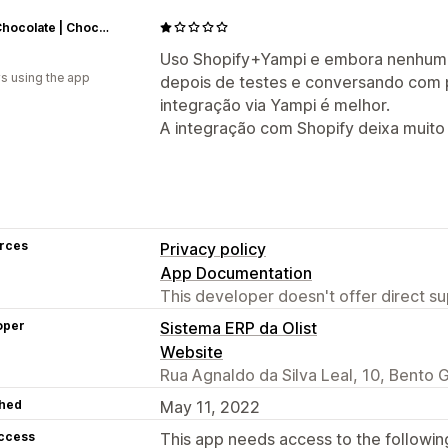
Love Chocolate | Chocolate do Amor
Uso Shopify+Yampi e embora nenhuma
s using the app
depois de testes e conversando com 
integração via Yampi é melhor.
A integração com Shopify deixa muito
rces
Privacy policy
App Documentation
This developer doesn't offer direct sup
oper
Sistema ERP da Olist
Website
Rua Agnaldo da Silva Leal, 10, Bento
hed
May 11, 2022
access
This app needs access to the followin