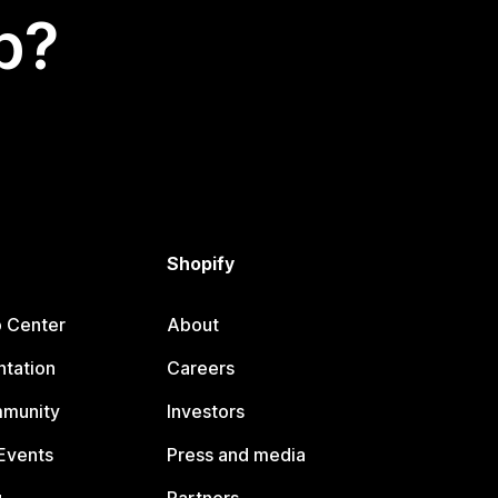
p?
Shopify
p Center
About
tation
Careers
mmunity
Investors
Events
Press and media