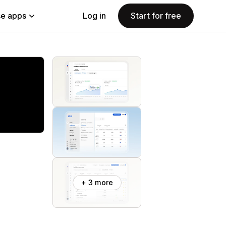
e apps
Log in
Start for free
+ 3 more