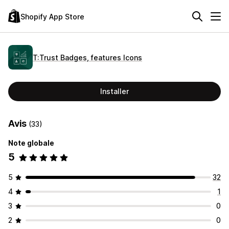
Shopify App Store
T:Trust Badges, features Icons
Installer
Avis
(33)
Note globale
5
5
32
4
1
3
0
2
0