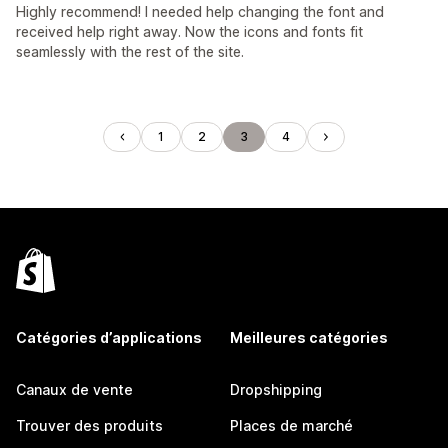
Highly recommend! I needed help changing the font and
received help right away. Now the icons and fonts fit
seamlessly with the rest of the site.
1
2
3
4
Catégories d’applications
Meilleures catégories
Canaux de vente
Dropshipping
Trouver des produits
Places de marché