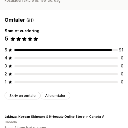
kostnader faktureres hver 30. dag.
Omtaler
(91)
Samlet vurdering
5
5
91
4
0
3
0
2
0
1
0
Skriv en omtale
Alle omtaler
Lakinza, Korean Skincare & K-beauty Online Store in Canada
Canada
Rundt 5 timer bruker appen