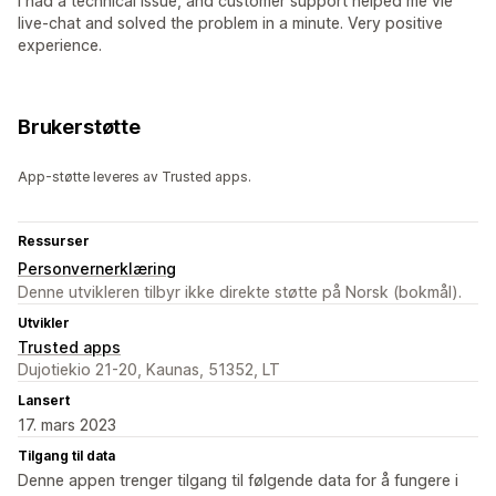
I had a technical issue, and customer support helped me vie
live-chat and solved the problem in a minute. Very positive
experience.
Brukerstøtte
App-støtte leveres av Trusted apps.
Ressurser
Personvernerklæring
Denne utvikleren tilbyr ikke direkte støtte på Norsk (bokmål).
Utvikler
Trusted apps
Dujotiekio 21-20, Kaunas, 51352, LT
Lansert
17. mars 2023
Tilgang til data
Denne appen trenger tilgang til følgende data for å fungere i