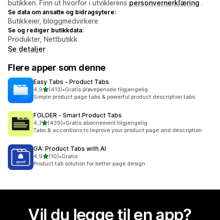
butikken. Finn ut hvorfor i utviklerens
personvernerklæring
.
Se data om ansatte og bidragsytere:
Butikkeier, bloggmedvirkere
Se og rediger butikkdata:
Produkter, Nettbutikk
Se detaljer
Flere apper som denne
Easy Tabs ‑ Product Tabs
av 5 stjerner
4,9
(413)
•
Gratis prøveperiode tilgjengelig
Totalt 413 omtaler
Simple product page tabs & powerful product description tabs.
FOLDER ‑ Smart Product Tabs
av 5 stjerner
4,7
(439)
•
Gratis abonnement tilgjengelig
Totalt 439 omtaler
Tabs & accordions to improve your product page and description
GA: Product Tabs with AI
av 5 stjerner
4,9
(10)
•
Gratis
Totalt 10 omtaler
Product tab solution for better page design.
Vil du legge til en app?