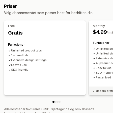
Priser
Velg abonnementet som passer best for bedriften din.
Free
Monthly
$4.99
Gratis
/ m
Funksjoner
Funksjoner
Unlimited pr
Unlimited product tabs
Unlimited sh
1 shared tab
Extensive de
Extensive design settings
AI product d
Easy to use
Easy to use
SEO friendly
SEO friendl
Faster load
7-dagers grat
Alle kostnader faktureres i USD. Gjentagende og bruksbaserte