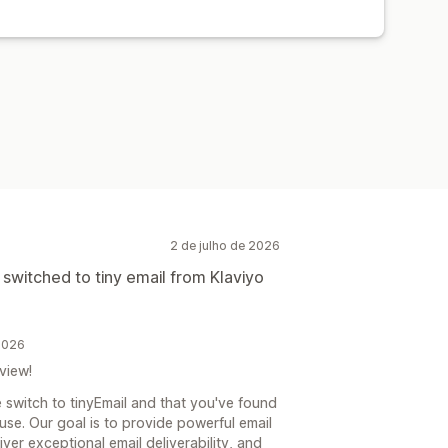
ntação
o
ção por IA
Tradução
alizadas
Edição em massa
de e-mail
e captura de e-mails
Definição de público-alvo
ação com tag
Acompanhamento
APIs e webhooks
2 de julho de 2026
 switched to tiny email from Klaviyo
 2026
view!
 switch to tinyEmail and that you've found
use. Our goal is to provide powerful email
iver exceptional email deliverability, and