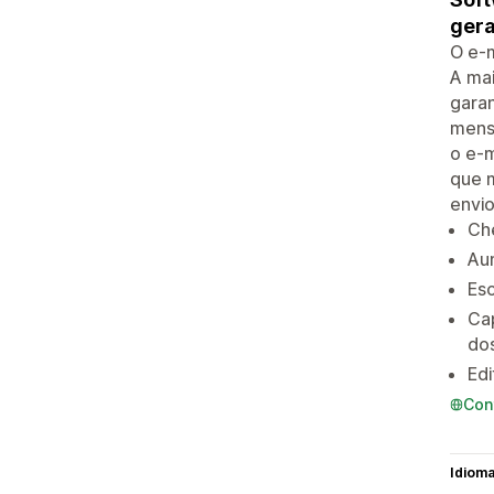
gera
O e-m
A mai
garan
mensa
o e-m
que m
envio
Ch
Aum
Es
Cap
dos
Edi
Con
Idiom