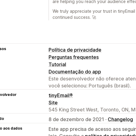
are helping you reach your audience effec
We truly appreciate your trust in tinyEma
continued success. 🚀
sos
Política de privacidade
Perguntas frequentes
Tutorial
Documentação do app
Este desenvolvedor não oferece atend
você selecionou: Português (brasil).
volvedor
tinyEmail®
Site
545 King Street West, Toronto, ON, 
do
8 de dezembro de 2021 ·
Changelog
o aos dados
Este app precisa de acesso aos segui
loja. Consulte a
política de privacidad