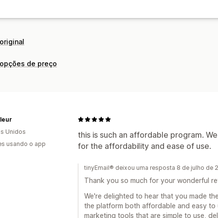
Em vários idiomas
Regras de segme
Gerenciamento de campanhas
Acompanhamento de comportament
Ferramenta de edição
Modelos
Gera
Código personalizado
Fontes person
Importação e exportação
Domínios 
original
Obtenção de consentimento
Lista d
 opções de preço
Acionadores e regras
Automações
Geolocalização
Segmentação
Marc
Relatórios
Insights e dicas
Análises
leur
s Unidos
this is such an affordable program. We
es usando o app
for the affordability and ease of use.
tinyEmail® deixou uma resposta 8 de julho de
Thank you so much for your wonderful re
We're delighted to hear that you made the
the platform both affordable and easy to 
marketing tools that are simple to use, del