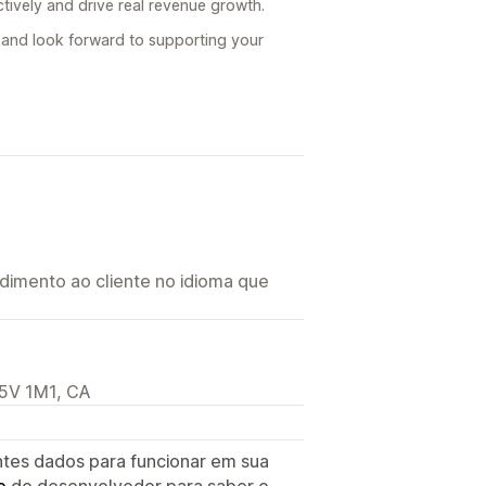
tively and drive real revenue growth.
il and look forward to supporting your
imento ao cliente no idioma que
M5V 1M1, CA
ntes dados para funcionar em sua
e
do desenvolvedor para saber o