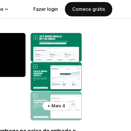
ps
Fazer login
Comece grátis
+ Mais 4
entrega na caixa de entrada e