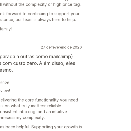
l without the complexity or high price tag.
look forward to continuing to support your
istance, our team is always here to help.
family!
27 de fevereiro de 2026
mparada a outras como mailchimp)
s com custo zero. Além disso, eles
mesmo.
e 2026
view!
 delivering the core functionality you need
s on what truly matters: reliable
onsistent inboxing, and an intuitive
unnecessary complexity.
has been helpful. Supporting your growth is