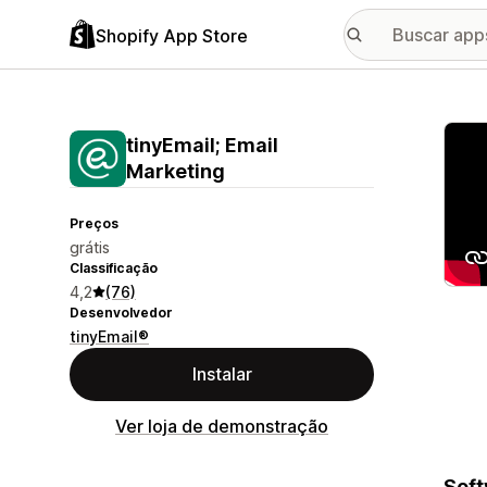
Shopify App Store
Galer
tinyEmail; Email
Marketing
Preços
grátis
Classificação
4,2
(76)
Desenvolvedor
tinyEmail®
Instalar
Ver loja de demonstração
Soft