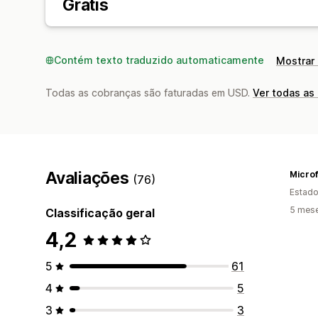
Grátis
Contém texto traduzido automaticamente
Mostrar 
Todas as cobranças são faturadas em USD.
Ver todas as
Avaliações
Microf
(76)
Estado
5 mes
Classificação geral
4,2
5
61
4
5
3
3