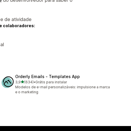
 e de atividade
e colaboradores:
al
Orderly Emails ‑ Templates App
de 5 estrelas
3,9
(634)
•
Grátis para instalar
634 avaliações ao todo
Modelos de e-mail personalizáveis: impulsione a marca
e o marketing