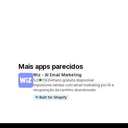
Mais apps parecidos
Wiz ‑ AI Email Marketing
de 5 estrelas
5,0
(193)
•
Plano gratuito disponível
193 avaliações ao todo
Impulsione vendas com email marketing por IA e
recuperação de carrinho abandonado
Built for Shopify