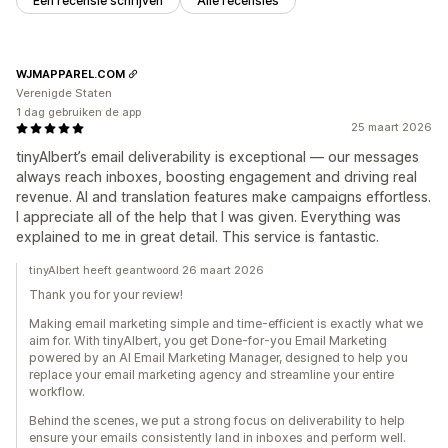
Een recensie schrijven
Alle recensies
WJMAPPAREL.COM
Verenigde Staten
1 dag gebruiken de app
25 maart 2026
tinyAlbert’s email deliverability is exceptional — our messages
always reach inboxes, boosting engagement and driving real
revenue. AI and translation features make campaigns effortless.
I appreciate all of the help that I was given. Everything was
explained to me in great detail. This service is fantastic.
tinyAlbert heeft geantwoord 26 maart 2026
Thank you for your review!
Making email marketing simple and time-efficient is exactly what we
aim for. With tinyAlbert, you get Done-for-you Email Marketing
powered by an AI Email Marketing Manager, designed to help you
replace your email marketing agency and streamline your entire
workflow.
Behind the scenes, we put a strong focus on deliverability to help
ensure your emails consistently land in inboxes and perform well.