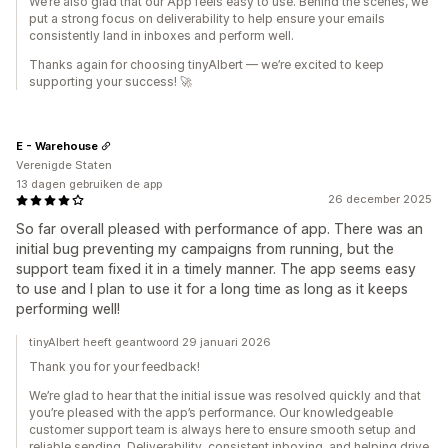
We’re also glad that our App feels easy to use. Behind the scenes, we
put a strong focus on deliverability to help ensure your emails
consistently land in inboxes and perform well.
Thanks again for choosing tinyAlbert — we’re excited to keep
supporting your success! 🚀
E - Warehouse
Verenigde Staten
13 dagen gebruiken de app
26 december 2025
So far overall pleased with performance of app. There was an
initial bug preventing my campaigns from running, but the
support team fixed it in a timely manner. The app seems easy
to use and I plan to use it for a long time as long as it keeps
performing well!
tinyAlbert heeft geantwoord 29 januari 2026
Thank you for your feedback!
We’re glad to hear that the initial issue was resolved quickly and that
you’re pleased with the app’s performance. Our knowledgeable
customer support team is always here to ensure smooth setup and
reliable sending. Deliverability, consistent inboxing, and helping drive