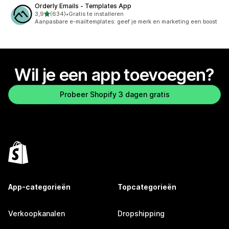
Orderly Emails ‑ Templates App
van 5 sterren
3,9
(634)
•
Gratis te installeren
634 recensies in totaal
Aanpasbare e-mailtemplates: geef je merk en marketing een boost
Wil je een app toevoegen?
Probeer Shopify 3 dagen gratis
App-categorieën
Topcategorieën
Verkoopkanalen
Dropshipping