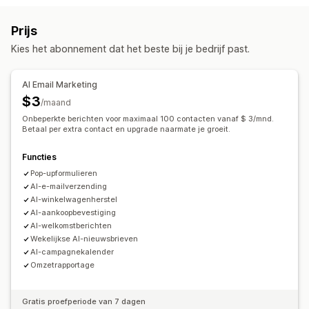
E-mail-campagnes
Nieuwsbrieven
Pop-ups
Formulieren
Aanmeldingspop-ups
Kortingsaanbiedingen
Prijs
Kortingen
Verlaten winkelwagen
Welkomstmails
Tijdsgebonden aanbiedingen
Conversietracking
Kies het abonnement dat het beste bij je bedrijf past.
Productrecensies
Geautomatiseerde workflows
Campagnes beheren
Weergaveopties
AI Email Marketing
Bewerkingstool
Templates
AI-generatie
Lokalisatie
Aangepaste branding
Pop-upbouwer
$3
/maand
Importeren en exporteren
E-maildomeinen
Aangepaste kortingscodes
Triggers
Templates
Onbeperkte berichten voor maximaal 100 contacten vanaf $ 3/mnd.
Lijst voor e-mailverzameling
Betaal per extra contact en upgrade naarmate je groeit.
Sms-opnamelijst
Aanpasbare widgets
Meerdere talen
Triggers en regels
Automatiseringen
Targeting
Regels voor targeting
Gedrag volgen
Functies
Segmentering
Analytics
Pop-upformulieren
AI-e-mailverzending
AI-winkelwagenherstel
AI-aankoopbevestiging
AI-welkomstberichten
Wekelijkse AI-nieuwsbrieven
AI-campagnekalender
Omzetrapportage
Gratis proefperiode van 7 dagen