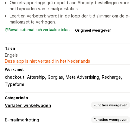
Omzetrapportage gekoppeld aan Shopify-bestellingen voor
het bijhouden van e-mailprestaties.
Leert en verbetert: wordt in de loop der tijd slimmer om de e-
mailomzet te verhogen.
Bevat automatisch vertaalde tekst
Origineel weergeven
Talen
Engels
Deze app is niet vertaald in het Nederlands
Werkt met
checkout
Aftership
Gorgias
Meta Advertising
Recharge
Typeform
Categorieën
Verlaten winkelwagen
Functies weergeven
Winkelwagenherstel
E-mailmarketing
Functies weergeven
E-mailherinneringen
Gepersonaliseerde campagnes
Soorten campagnes
Sms-meldingen
Berichten in meerdere kanalen