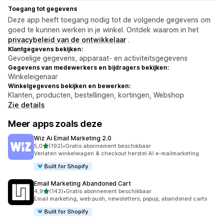
Toegang tot gegevens
Deze app heeft toegang nodig tot de volgende gegevens om
goed te kunnen werken in je winkel. Ontdek waarom in het
privacybeleid van de ontwikkelaar
.
Klantgegevens bekijken:
Gevoelige gegevens, apparaat- en activiteitsgegevens
Gegevens van medewerkers en bijdragers bekijken:
Winkeleigenaar
Winkelgegevens bekijken en bewerken:
Klanten, producten, bestellingen, kortingen, Webshop
Zie details
Meer apps zoals deze
Wiz Ai Email Marketing 2.0
van 5 sterren
5,0
(192)
•
Gratis abonnement beschikbaar
192 recensies in totaal
Verlaten winkelwagen & checkout herstel AI e-mailmarketing
Built for Shopify
Email Marketing Abandoned Cart
van 5 sterren
4,9
(143)
•
Gratis abonnement beschikbaar
143 recensies in totaal
Email marketing, web push, newsletters, popup, abandoned carts
Built for Shopify