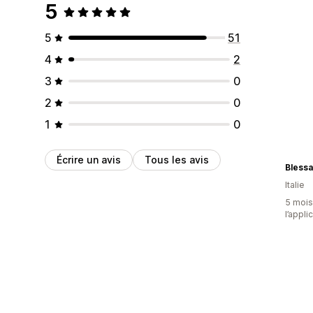
5
5
51
4
2
3
0
2
0
1
0
Écrire un avis
Tous les avis
Blessa
Italie
5 mois 
l’appli