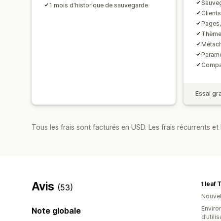
Sauveg
1 mois d'historique de sauvegarde
Clients
Pages, 
Thème
Métac
Paramèt
Compar
Essai gra
Tous les frais sont facturés en USD. Les frais récurrents et b
Avis
(53)
Nouvel
Enviro
Note globale
d’utili