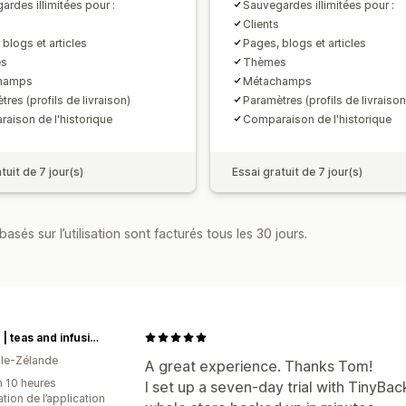
ardes illimitées pour :
Sauvegardes illimitées pour :
Clients
blogs et articles
Pages, blogs et articles
s
Thèmes
hamps
Métachamps
res (profils de livraison)
Paramètres (profils de livraison
aison de l'historique
Comparaison de l'historique
tuit de 7 jour(s)
Essai gratuit de 7 jour(s)
asés sur l’utilisation sont facturés tous les 30 jours.
t leaf T | teas and infusions from around the world
le-Zélande
A great experience. Thanks Tom!
n 10 heures
I set up a seven-day trial with TinyBac
sation de l’application