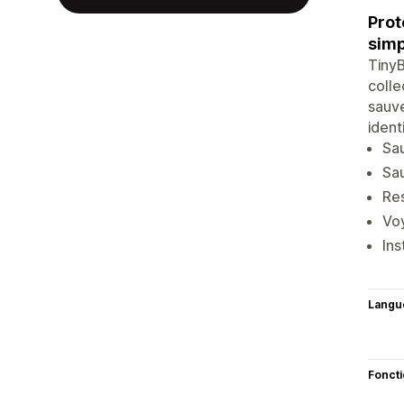
Prot
simp
TinyB
colle
sauve
ident
Sau
Sa
Res
Voy
Ins
Langu
Fonct