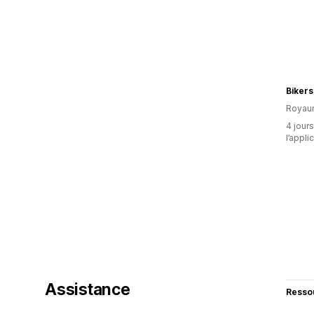
Bikers
Royau
4 jours
l’appli
Assistance
Resso