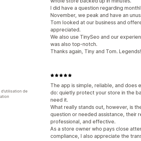
whole store backed up in minutes.
I did have a question regarding month
November, we peak and have an unusu
Tom looked at our business and offere
appreciated.
We also use TinySeo and our experienc
was also top-notch.
Thanks again, Tiny and Tom. Legends!
The app is simple, reliable, and does 
d’utilisation de
do: quietly protect your store in the
cation
need it.
What really stands out, however, is th
question or needed assistance, their r
professional, and effective.
As a store owner who pays close atte
compliance, I also appreciate the tr