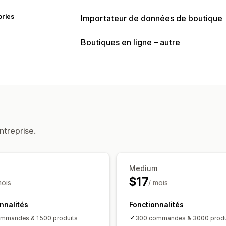
ories
Importateur de données de boutique
Synchronisation des données
Boutiques en ligne – autre
Synchronisation des produits
Synchr
Migration de données
Importation programmée
Chiffremen
Prise en charge des fichiers volumine
Collections
Clients
Champs méta
C
ntreprise.
Medium
$17
mois
/ mois
nnalités
Fonctionnalités
ommandes & 1500 produits
300 commandes & 3000 produ