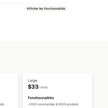
Afficher les fonctionnalités
onisation programmée
t
ux
Mises à jour groupées
ommandes
Produits
Large
$33
/ mois
Fonctionnalités
its
600 commandes & 6000 produits