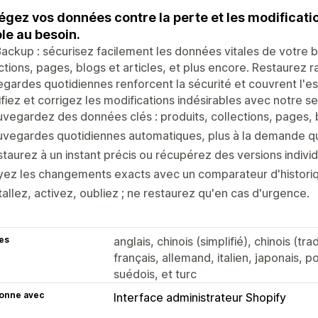
égez vos données contre la perte et les modificati
le au besoin.
ackup : sécurisez facilement les données vitales de votre 
ctions, pages, blogs et articles, et plus encore. Restaurez
gardes quotidiennes renforcent la sécurité et couvrent l'es
ifiez et corrigez les modifications indésirables avec notre s
vegardez des données clés : produits, collections, pages, b
uvegardes quotidiennes automatiques, plus à la demande q
taurez à un instant précis ou récupérez des versions individ
ez les changements exacts avec un comparateur d'historiqu
tallez, activez, oubliez ; ne restaurez qu'en cas d'urgence.
es
anglais, chinois (simplifié), chinois (tr
français, allemand, italien, japonais, p
suédois, et turc
ionne avec
Interface administrateur Shopify