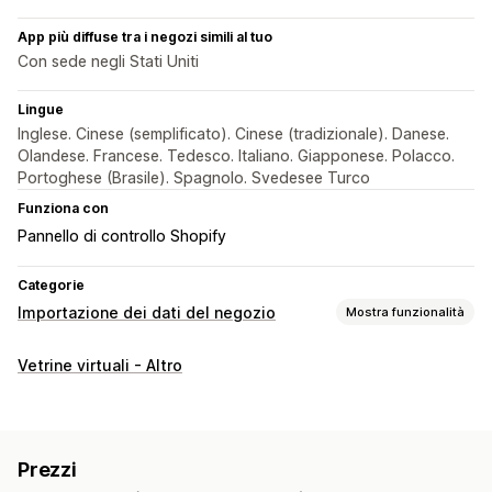
App più diffuse tra i negozi simili al tuo
Con sede negli Stati Uniti
Lingue
Inglese. Cinese (semplificato). Cinese (tradizionale). Danese.
Olandese. Francese. Tedesco. Italiano. Giapponese. Polacco.
Portoghese (Brasile). Spagnolo. Svedesee Turco
Funziona con
Pannello di controllo Shopify
Categorie
Importazione dei dati del negozio
Mostra funzionalità
Sincronizzazione dei dati
Vetrine virtuali - Altro
Sincronizzazione dei prodotti
Sincronizzazione programmata
Migrazione dei dati
Prezzi
Importazione programmata
Crittografia