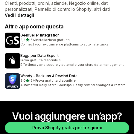
Clienti, prodotti, ordini, aziende, Negozio online, dati
personalizzati, Pannello di controllo Shopify, altri dati
Vedi i dettagli
Altre app come questa
GeekSeller Integration
stelle su 5
2,4
(3)
•
Installazione gratuita
3 recensioni totali
Connect your e-commerce platforms to automate tasks
Bagpiper Data Export
Prova gratuita disponibile
Effortlessly and securely automate your store data management
Wandy ‑ Backups & Rewind Data
stelle su 5
3,0
(2)
•
Prova gratuita disponibile
2 recensioni totali
Automated Daily Store Backups. Easily rewind changes & restore
Vuoi aggiungere un’app?
Prova Shopify gratis per tre giorni