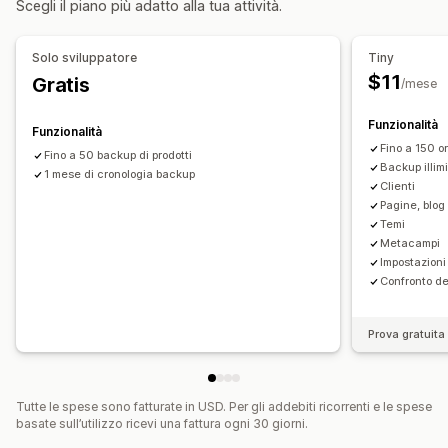
Scegli il piano più adatto alla tua attività.
Supporto di file di grandi dimensioni
Aggiornamenti in blocco
Collezioni
Clienti
Metafield
Solo sviluppatore
Tiny
Ordini
Prodotti
$11
Gratis
/mese
Funzionalità
Funzionalità
Fino a 150 o
Fino a 50 backup di prodotti
Backup illimi
1 mese di cronologia backup
Clienti
Pagine, blog 
Temi
Metacampi
Impostazioni 
Confronto de
Prova gratuita 
Tutte le spese sono fatturate in USD. Per gli addebiti ricorrenti e le spese
basate sull’utilizzo ricevi una fattura ogni 30 giorni.