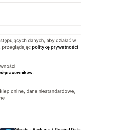
B
astępujących danych, aby działać w
, przeglądając
politykę prywatności
ywności
półpracowników:
 Sklep online, dane niestandardowe,
ane
Wandy ‑ Backups & Rewind Data