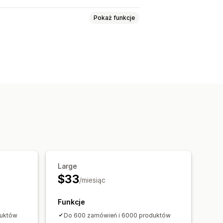
Pokaż funkcje
a synchronizacja
sługa dużych plików
ci
Metapola
Zamówienia
Produkty
Large
$33
/miesiąc
Funkcje
duktów
Do 600 zamówień i 6000 produktów