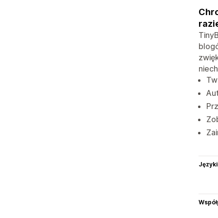
Chro
razi
TinyB
blog
zwięk
niech
Twó
Aut
Pr
Zo
Zai
Języki
Współ