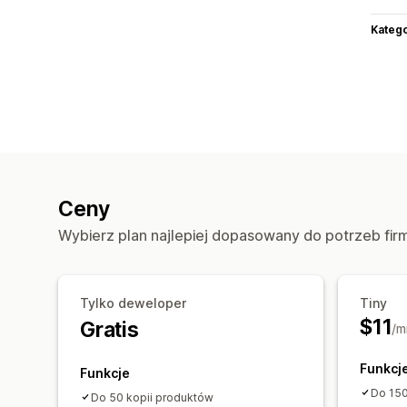
Katego
Ceny
Wybierz plan najlepiej dopasowany do potrzeb fir
Tylko deweloper
Tiny
$11
Gratis
/m
Funkcj
Funkcje
Do 150
Do 50 kopii produktów