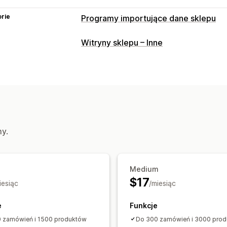
rie
Programy importujące dane sklepu
Synchronizacja danych
Witryny sklepu – Inne
Synchronizacja produktu
Zaplanowan
Migracja danych
Zaplanowany import
Szyfrowanie
Ob
Aktualizacje zbiorcze
Kolekcje
Klien
my.
Medium
$17
iesiąc
/miesiąc
e
Funkcje
 zamówień i 1500 produktów
Do 300 zamówień i 3000 pro