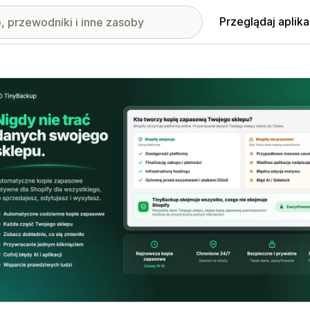
Przeglądaj aplika
nione obrazy w galerii