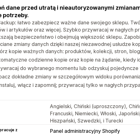
ń dane przed utratą i nieautoryzowanymi zmiana
e potrzeby.
ackup: łatwo zabezpiecz ważne dane swojego sklepu. Twórz
ów i artykułów oraz więcej. Szybko przywracaj w nagłych 
szają bezpieczeństwo i obejmują większość sklepu. Zapobi
ciane zmiany danych dzięki naszej niezawodnej usłudze kopi
rz kopie ważnych danych: produktów, kolekcji, stron, blog
omatyczne codzienne kopie oraz kopie na żądanie, kiedy i
zywracaj do wybranego momentu lub odzyskuj pojedyncze 
bacz dokładne zmiany w szczegółowym widoku porównania h
nstaluj, włącz i zapomnij; przywracaj tylko w nagłych przyp
Angielski, Chiński (uproszczony), Chiń
Francuski, Niemiecki, Włoski, Japoński,
Hiszpański, Szwedzki, i Turecki
pracuje z
Panel administracyjny Shopify