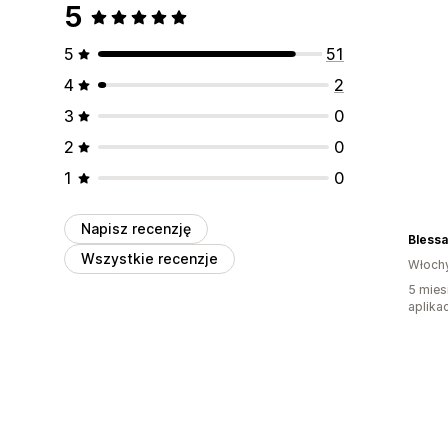
5
5
51
4
2
3
0
2
0
1
0
Napisz recenzję
Blessa
Wszystkie recenzje
Włoch
5 mies
aplikac