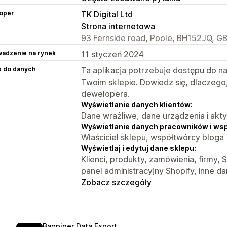
oper
TK Digital Ltd
Strona internetowa
93 Fernside road, Poole, BH152JQ, G
adzenie na rynek
11 styczeń 2024
p do danych
Ta aplikacja potrzebuje dostępu do n
Twoim sklepie. Dowiedz się, dlaczego
dewelopera.
Wyświetlanie danych klientów:
Dane wrażliwe, dane urządzenia i akt
Wyświetlanie danych pracowników i ws
Właściciel sklepu, współtwórcy bloga
Wyświetlaj i edytuj dane sklepu:
Klienci, produkty, zamówienia, firmy,
panel administracyjny Shopify, inne d
Zobacz szczegóły
Bagpiper Data Export