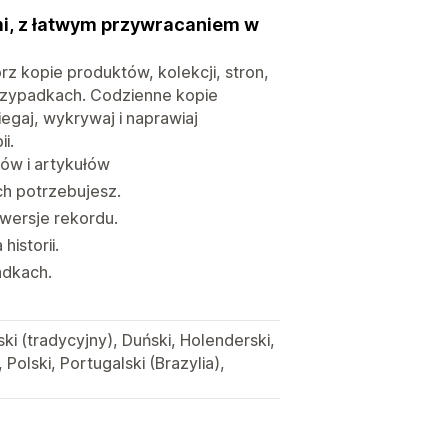
mi, z łatwym przywracaniem w
 kopie produktów, kolekcji, stron,
przypadkach. Codzienne kopie
egaj, wykrywaj i naprawiaj
i.
ów i artykułów
ch potrzebujesz.
wersje rekordu.
istorii.
adkach.
ski (tradycyjny), Duński, Holenderski,
 Polski, Portugalski (Brazylia),