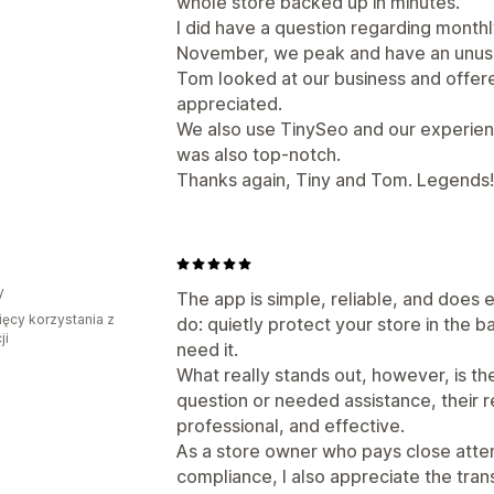
whole store backed up in minutes.
I did have a question regarding month
November, we peak and have an unusu
Tom looked at our business and offere
appreciated.
We also use TinySeo and our experienc
was also top-notch.
Thanks again, Tiny and Tom. Legends!
y
The app is simple, reliable, and does 
ięcy korzystania z
do: quietly protect your store in the
ji
need it.
What really stands out, however, is th
question or needed assistance, their r
professional, and effective.
As a store owner who pays close atte
compliance, I also appreciate the tr