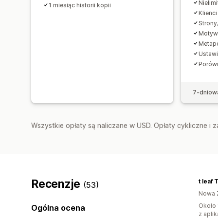
Nielim
1 miesiąc historii kopii
Klienci
Strony,
Motyw
Metap
Ustawie
Porówn
7-dniow
Wszystkie opłaty są naliczane w USD. Opłaty cykliczne i 
Recenzje
(53)
Nowa 
Około 
Ogólna ocena
z aplik