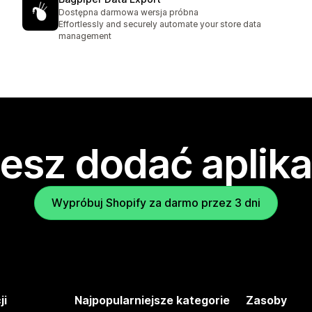
Dostępna darmowa wersja próbna
Effortlessly and securely automate your store data
management
esz dodać aplika
Wypróbuj Shopify za darmo przez 3 dni
ji
Najpopularniejsze kategorie
Zasoby