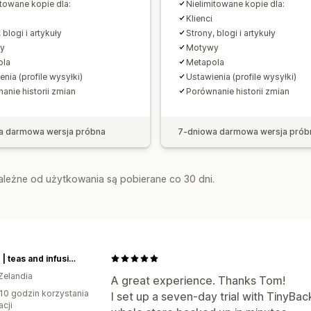
itowane kopie dla:
Nielimitowane kopie dla:
Klienci
 blogi i artykuły
Strony, blogi i artykuły
y
Motywy
ola
Metapola
nia (profile wysyłki)
Ustawienia (profile wysyłki)
anie historii zmian
Porównanie historii zmian
a darmowa wersja próbna
7-dniowa darmowa wersja prób
zależne od użytkowania są pobierane co 30 dni.
t leaf T | teas and infusions from around the world
Zelandia
A great experience. Thanks Tom!
10 godzin korzystania
I set up a seven-day trial with TinyBac
acji