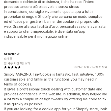
domande e richieste di assistenza, il che ha reso l'intero
processo ancora più piacevole e senza stress.
In conclusione, consiglio vivamente questa app a tutti i
proprietari di negozi Shopify che cercano un modo semplice
ed efficace per gestire il banner dei cookie sul proprio sito
web. Grazie alla sua facilità d'uso, personalizzazione avanzata
e supporto clienti impeccabile, è diventata un'app
indispensabile per il mio negozio online.
Crearten
스페인
앱 사용 기간 1년 초과
2025년 6월 21일에 편집됨
Simply AMAZING. TinyCookie is fantastic, fast, intuitive, 100%
customizable and fulfills all the functions you may need in
terms of cookies.
It gives a professional touch dealing with customer data and
provides confidence in the website. In addition, they helped me
a lot with a couple of design tweaks by offering me code to fix
it as quickly as possible.
If you are looking for a cookie app for your Shopify store, look