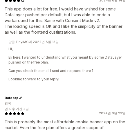
2024년 8월 14일
This app does a lot for free. I would have wished for some
DataLayer pushed per default, but I was able to code a
workaround for this. Same with Consent Mode v2.
The loading speed is OK and I like the simplicity of the banner
as well as the frontend custimzations.
답글 TinyIMG개 2024년 8월 15일
Hi,
Eli here. I wanted to understand what you meant by some DataLayer
pushed on the free plan.
Can you check the email I sent and respond there ?
Looking forward to your reply!
Detoorp
영국
앱 사용 기간 4일
2024년 6월 23일
This is probably the most affordable cookie banner app on the
market. Even the free plan offers a greater scope of