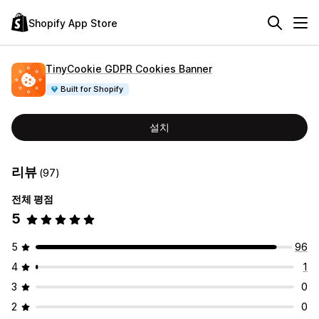
Shopify App Store
TinyCookie GDPR Cookies Banner
Built for Shopify
설치
리뷰
(97)
전체 평점
5
5
96
4
1
3
0
2
0