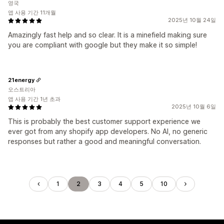
영국
앱 사용 기간 11개월
2025년 10월 24일
Amazingly fast help and so clear. It is a minefield making sure
you are compliant with google but they make it so simple!
21energy
오스트리아
앱 사용 기간 1년 초과
2025년 10월 6일
This is probably the best customer support experience we
ever got from any shopify app developers. No AI, no generic
responses but rather a good and meaningful conversation.
1
2
3
4
5
10