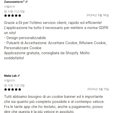
Zanossistore™
이탈리아
앱 사용 기간 5일
2024년 3월 16일
Grazie a Eli per l'ottimo servizio clienti, rapido ed efficiente!
L'applicazione ha tutto il necessario per mettere a norma GDPR
un sito!
- Design personalizzabile
- Pulsanti di Accettazione: Accettare Cookie, Rifiutare Cookie,
Personalizzare Cookie.
Applicazione gratuita, consigliata da Shopify. Molto
soddisfatto!
Malìa Lab
이탈리아
앱 사용 기간 2일
2024년 3월 11일
Tutti abbiamo bisogno di un cookie banner ed è importante
che sia quanto più completo possibile e al contempo veloce.
Fra le tante app che ho testato, anche a pagamento, posso
dire che questa è la più veloce in assoluto.