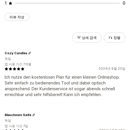
1
0
리뷰 작성
상세 검색
정렬
Cozy Candles
독일
앱 사용 기간 7개월
2024년 8월 20일
Ich nutze den kostenlosen Plan für einen kleinen Onlineshop.
Sehr einfach zu bedienendes Tool und dabei optisch
ansprechend. Der Kundenservice ist sogar abends schnell
erreichbar und sehr hilfsbereit! Kann ich empfehlen.
Maschinen Seife
독일
앱 사용 기간 7일