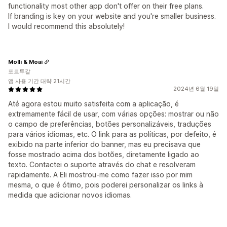
functionality most other app don't offer on their free plans.
If branding is key on your website and you're smaller business.
I would recommend this absolutely!
Molli & Moai
포르투갈
앱 사용 기간 대략 21시간
2024년 6월 19일
Até agora estou muito satisfeita com a aplicação, é
extremamente fácil de usar, com várias opções: mostrar ou não
o campo de preferências, botões personalizáveis, traduções
para vários idiomas, etc. O link para as políticas, por defeito, é
exibido na parte inferior do banner, mas eu precisava que
fosse mostrado acima dos botões, diretamente ligado ao
texto. Contactei o suporte através do chat e resolveram
rapidamente. A Eli mostrou-me como fazer isso por mim
mesma, o que é ótimo, pois poderei personalizar os links à
medida que adicionar novos idiomas.