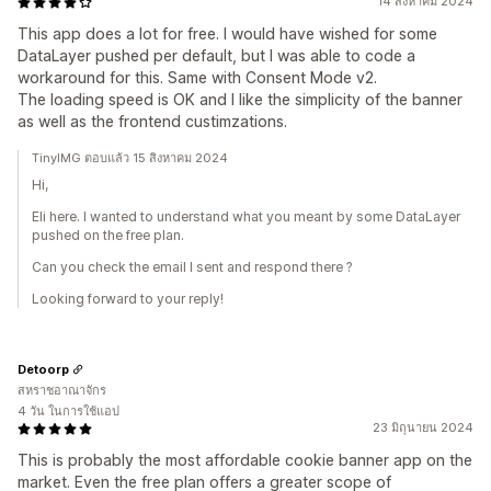
14 สิงหาคม 2024
This app does a lot for free. I would have wished for some
DataLayer pushed per default, but I was able to code a
workaround for this. Same with Consent Mode v2.
The loading speed is OK and I like the simplicity of the banner
as well as the frontend custimzations.
TinyIMG ตอบแล้ว 15 สิงหาคม 2024
Hi,
Eli here. I wanted to understand what you meant by some DataLayer
pushed on the free plan.
Can you check the email I sent and respond there ?
Looking forward to your reply!
Detoorp
สหราชอาณาจักร
4 วัน ในการใช้แอป
23 มิถุนายน 2024
This is probably the most affordable cookie banner app on the
market. Even the free plan offers a greater scope of