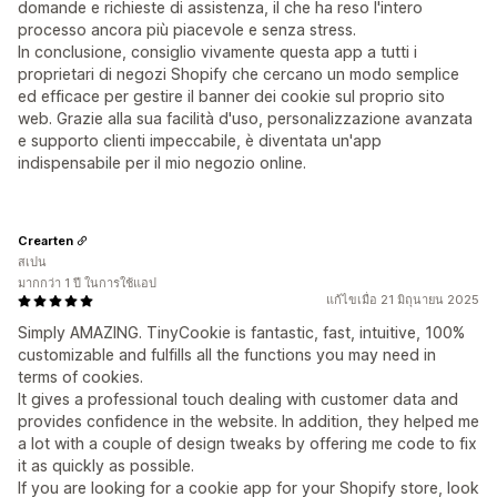
domande e richieste di assistenza, il che ha reso l'intero
processo ancora più piacevole e senza stress.
In conclusione, consiglio vivamente questa app a tutti i
proprietari di negozi Shopify che cercano un modo semplice
ed efficace per gestire il banner dei cookie sul proprio sito
web. Grazie alla sua facilità d'uso, personalizzazione avanzata
e supporto clienti impeccabile, è diventata un'app
indispensabile per il mio negozio online.
Crearten
สเปน
มากกว่า 1 ปี ในการใช้แอป
แก้ไขเมื่อ 21 มิถุนายน 2025
Simply AMAZING. TinyCookie is fantastic, fast, intuitive, 100%
customizable and fulfills all the functions you may need in
terms of cookies.
It gives a professional touch dealing with customer data and
provides confidence in the website. In addition, they helped me
a lot with a couple of design tweaks by offering me code to fix
it as quickly as possible.
If you are looking for a cookie app for your Shopify store, look