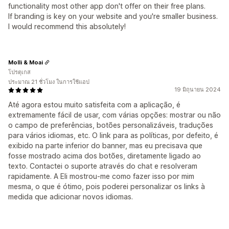
functionality most other app don't offer on their free plans.
If branding is key on your website and you're smaller business.
I would recommend this absolutely!
Molli & Moai
โปรตุเกส
ประมาณ 21 ชั่วโมง ในการใช้แอป
19 มิถุนายน 2024
Até agora estou muito satisfeita com a aplicação, é
extremamente fácil de usar, com várias opções: mostrar ou não
o campo de preferências, botões personalizáveis, traduções
para vários idiomas, etc. O link para as políticas, por defeito, é
exibido na parte inferior do banner, mas eu precisava que
fosse mostrado acima dos botões, diretamente ligado ao
texto. Contactei o suporte através do chat e resolveram
rapidamente. A Eli mostrou-me como fazer isso por mim
mesma, o que é ótimo, pois poderei personalizar os links à
medida que adicionar novos idiomas.