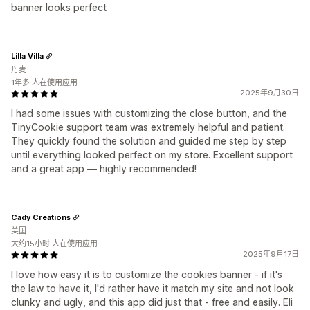
banner looks perfect
Lilla Villa
丹麦
1年多 人在使用应用
2025年9月30日
I had some issues with customizing the close button, and the
TinyCookie support team was extremely helpful and patient.
They quickly found the solution and guided me step by step
until everything looked perfect on my store. Excellent support
and a great app — highly recommended!
Cady Creations
美国
大约15小时 人在使用应用
2025年9月17日
I love how easy it is to customize the cookies banner - if it's
the law to have it, I'd rather have it match my site and not look
clunky and ugly, and this app did just that - free and easily. Eli