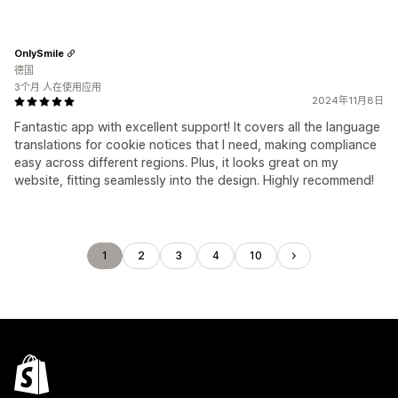
OnlySmile
德国
3个月 人在使用应用
2024年11月8日
Fantastic app with excellent support! It covers all the language
translations for cookie notices that I need, making compliance
easy across different regions. Plus, it looks great on my
website, fitting seamlessly into the design. Highly recommend!
1
2
3
4
10