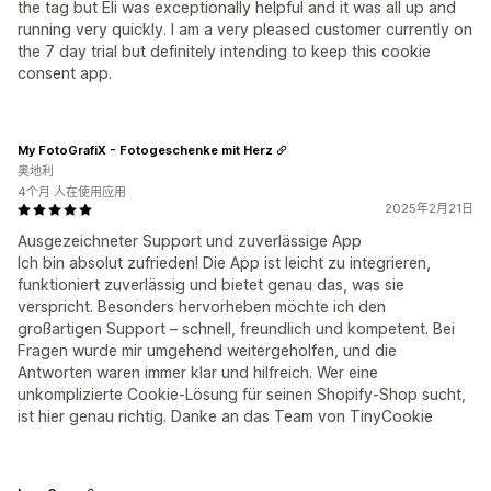
the tag but Eli was exceptionally helpful and it was all up and
running very quickly. I am a very pleased customer currently on
the 7 day trial but definitely intending to keep this cookie
consent app.
My FotoGrafiX - Fotogeschenke mit Herz
奥地利
4个月 人在使用应用
2025年2月21日
Ausgezeichneter Support und zuverlässige App
Ich bin absolut zufrieden! Die App ist leicht zu integrieren,
funktioniert zuverlässig und bietet genau das, was sie
verspricht. Besonders hervorheben möchte ich den
großartigen Support – schnell, freundlich und kompetent. Bei
Fragen wurde mir umgehend weitergeholfen, und die
Antworten waren immer klar und hilfreich. Wer eine
unkomplizierte Cookie-Lösung für seinen Shopify-Shop sucht,
ist hier genau richtig. Danke an das Team von TinyCookie