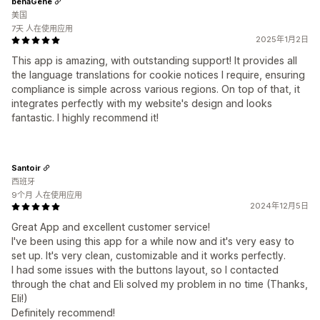
benaGene
美国
7天 人在使用应用
2025年1月2日
This app is amazing, with outstanding support! It provides all
the language translations for cookie notices I require, ensuring
compliance is simple across various regions. On top of that, it
integrates perfectly with my website's design and looks
fantastic. I highly recommend it!
Santoir
西班牙
9个月 人在使用应用
2024年12月5日
Great App and excellent customer service!
I've been using this app for a while now and it's very easy to
set up. It's very clean, customizable and it works perfectly.
I had some issues with the buttons layout, so I contacted
through the chat and Eli solved my problem in no time (Thanks,
Eli!)
Definitely recommend!