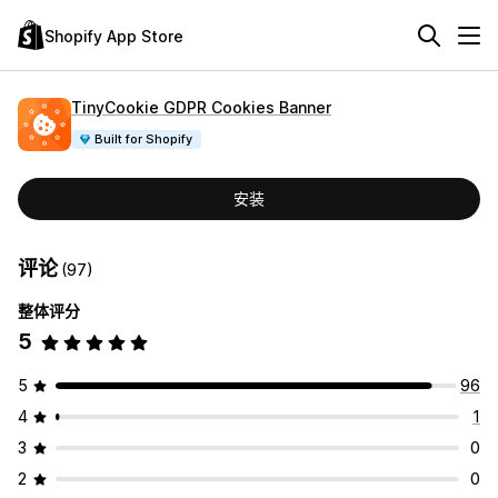
Shopify App Store
TinyCookie GDPR Cookies Banner
Built for Shopify
安装
评论
(97)
整体评分
5
5
96
4
1
3
0
2
0