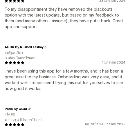
23 มกราคม 2024
To my disappointment they have removed the blackouts
option with the latest update, but based on my feedback to
them (and many others I assume), they have put it back. Great
app and support.
AGDK By Rushell Lashay
สหรัฐอเมริกา
6 เดือน ในการใช้แอป
1 มกราคม 2024
I have been using this app for a few months, and it has been a
great asset to my business. Onboarding was very easy, and it
worked well. I recommend trying this out for yourselves to see
how great it works.
Paris By Quad
ฝรั่งเศส
มากกว่า 3 ปี ในการใช้แอป
แก้ไขเมื่อ 24 มกราคม 2025