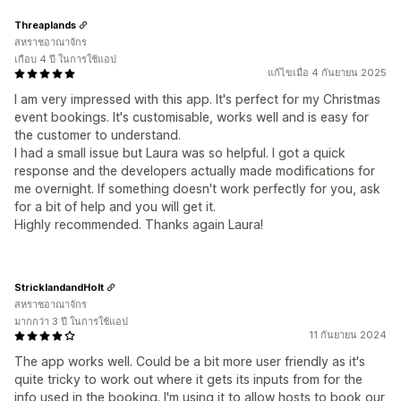
Threaplands
สหราชอาณาจักร
เกือบ 4 ปี ในการใช้แอป
แก้ไขเมื่อ 4 กันยายน 2025
I am very impressed with this app. It's perfect for my Christmas
event bookings. It's customisable, works well and is easy for
the customer to understand.
I had a small issue but Laura was so helpful. I got a quick
response and the developers actually made modifications for
me overnight. If something doesn't work perfectly for you, ask
for a bit of help and you will get it.
Highly recommended. Thanks again Laura!
StricklandandHolt
สหราชอาณาจักร
มากกว่า 3 ปี ในการใช้แอป
11 กันยายน 2024
The app works well. Could be a bit more user friendly as it's
quite tricky to work out where it gets its inputs from for the
info used in the booking. I'm using it to allow hosts to book our