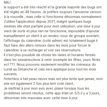
MAJ :
le support a été très réactif et la grande majorité des bugs ont
été réglés en 48 heures. Je préfère toujours l'ancienne version
à la nouvelle , mais celle-ci fonctionne désormais normalement.
J'utilise l'application depuis 2021, malgré quelques bugs
minimes elle était parfaite pour mon utilisation, une mise à jour
vient de sortir et plus rien ne fonctionne, impossible d'ajouter
manuellement un client à un rendez-vous de groupe existant,
l'affichage du calendrier (coté admin) est totalement bugé il
faut faire des allers-retours dans les mois pour forcer le
calendrier à se recharger et voir ses réservations.
Il n'est plus possible de choisir les dates et horaires fermés
dans les semaines/mois à venir (exemple les fêtes, jours fériés
ect ??). Nous pouvons seulement modifier les créneaux du
Lundi au Dimanche et cela sera appliqué pour tout les mois
suivants.
l'interface à fait peau neuve mais est plus lente que jamais, mon
site est également 2 fois plus lent coté client.
Je mettrait à jour mon avis avec plaisir lorsque tous les
problèmes seront résolus, cette app était un 5/5 il y a 3 jours,
désormais très mauvaise avec cette mise à jour.