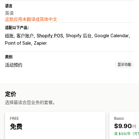
语言
英语
这款应用未翻译成简体中文
适配以下产品：
结账
客户账户
Shopify POS
Shopify 后台
Google Calendar
Point of Sale
Zapier
类别
活动预约
显示功能
活动类型
预约
课程
服务
预订
线下
在线
自定义活动
定价
预约管理
选择最适合您业务的套餐。
日历
安排日程
时间段
屏蔽日期
多次预约
取消预约
容量限制
数据同步
电子邮件通知
多语言
多个地点
支付
员工管理
FREE
Basic
$9.90
免费
自定义
/月
或 $99/年（可
预约页面
日历小组件
自定义表格
自定义通知
品牌营销