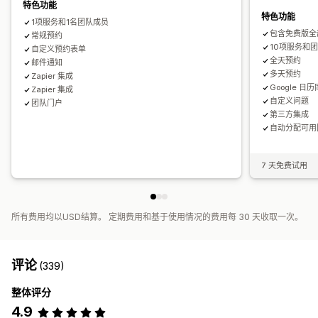
特色功能
自定义 CSS
特色功能
1项服务和1名团队成员
包含免费版全
常规预约
10项服务和
自定义预约表单
全天预约
邮件通知
多天预约
Zapier 集成
Google 日
Zapier 集成
自定义问题
团队门户
第三方集成
自动分配可用
7 天免费试用
所有费用均以USD结算。 定期费用和基于使用情况的费用每 30 天收取一次。
评论
(339)
整体评分
4.9