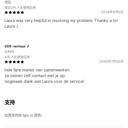
德国
接近2年 人在使用应用
2026年8月5日
Laura was very helpful in resolving my problem. Thanks a lot
Laura :)
VDS-verhuur
比利时
4天 人在使用应用
2026年7月30日
hele fijne manier van samenwerken.
ze nemen zelf contact met je op.
nogmaals dank aan Laura voor de service!
支持
应用支持由 tipo.io 提供。