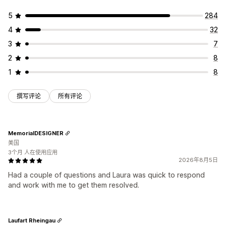
5
284
4
32
3
7
2
8
1
8
撰写评论
所有评论
MemorialDESIGNER
美国
3个月 人在使用应用
2026年8月5日
Had a couple of questions and Laura was quick to respond
and work with me to get them resolved.
Laufart Rheingau