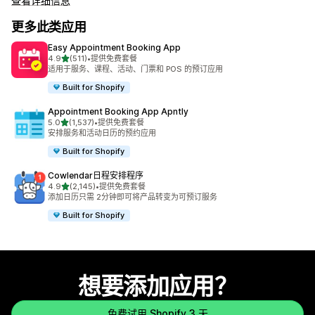
查看详细信息
更多此类应用
Easy Appointment Booking App
星（满分 5 星）
4.9
(511)
•
提供免费套餐
总共 511 条评论
适用于服务、课程、活动、门票和 POS 的预订应用
Built for Shopify
Appointment Booking App Apntly
星（满分 5 星）
5.0
(1,537)
•
提供免费套餐
总共 1537 条评论
安排服务和活动日历的预约应用
Built for Shopify
Cowlendar日程安排程序
星（满分 5 星）
4.9
(2,145)
•
提供免费套餐
总共 2145 条评论
添加日历只需 2分钟即可将产品转变为可预订服务
Built for Shopify
想要添加应用？
免费试用 Shopify 3 天