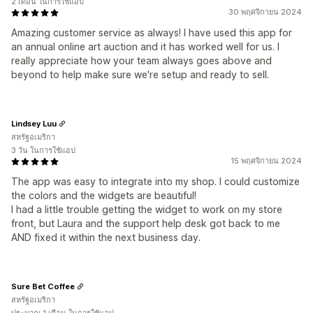
2 เดือน ในการใช้แอป
30 พฤศจิกายน 2024
Amazing customer service as always! I have used this app for
an annual online art auction and it has worked well for us. I
really appreciate how your team always goes above and
beyond to help make sure we're setup and ready to sell.
Lindsey Luu
สหรัฐอเมริกา
3 วัน ในการใช้แอป
15 พฤศจิกายน 2024
The app was easy to integrate into my shop. I could customize
the colors and the widgets are beautiful!
I had a little trouble getting the widget to work on my store
front, but Laura and the support help desk got back to me
AND fixed it within the next business day.
Sure Bet Coffee
สหรัฐอเมริกา