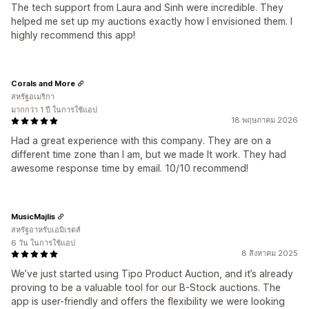
The tech support from Laura and Sinh were incredible. They
helped me set up my auctions exactly how I envisioned them. I
highly recommend this app!
Corals and More
สหรัฐอเมริกา
มากกว่า 1 ปี ในการใช้แอป
18 พฤษภาคม 2026
Had a great experience with this company. They are on a
different time zone than I am, but we made It work. They had
awesome response time by email. 10/10 recommend!
MusicMajlis
สหรัฐอาหรับเอมิเรตส์
6 วัน ในการใช้แอป
8 สิงหาคม 2025
We’ve just started using Tipo Product Auction, and it’s already
proving to be a valuable tool for our B-Stock auctions. The
app is user-friendly and offers the flexibility we were looking