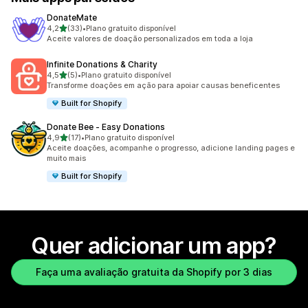
DonateMate
de 5 estrelas
4,2
(33)
•
Plano gratuito disponível
33 avaliações ao todo
Aceite valores de doação personalizados em toda a loja
Infinite Donations & Charity
de 5 estrelas
4,5
(5)
•
Plano gratuito disponível
5 avaliações ao todo
Transforme doações em ação para apoiar causas beneficentes
Built for Shopify
Donate Bee ‑ Easy Donations
de 5 estrelas
4,9
(17)
•
Plano gratuito disponível
17 avaliações ao todo
Aceite doações, acompanhe o progresso, adicione landing pages e
muito mais
Built for Shopify
Quer adicionar um app?
Faça uma avaliação gratuita da Shopify por 3 dias