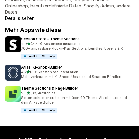
Onlineshop, benutzerdefinierte Daten, Shopify-Admin, andere
Daten
Details sehen
Mehr Apps wie diese
Section Store ‑ Theme Sections
von 5 Sternen
4,9
(2.719)
•
Kostenlose Installation
2719 Rezensionen insgesamt
700+ anpassbare Plug-n-Play Sections. Bundles, Upsells & KI
Built for Shopify
Atlas: KI‑Shop‑Builder
von 5 Sternen
4,7
(391)
•
Kostenlose Installation
391 Rezensionen insgesamt
Mehr verkaufen mit KI-Shops, Upsells und Smarten Bündlern.
Theme Sections & Page Builder
von 5 Sternen
5,0
(38)
•
Kostenlos
38 Rezensionen insgesamt
Seiten schneller erstellen mit über 40 Theme-Abschnitten und
dem AI Page Builder
Built for Shopify