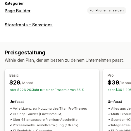
Kategorien
Page Builder
Funktionen anzeigen
Seitentypen
Storefronts – Sonstiges
Landing Pages
Startseiten
Produktseiten
Kollektionen
Erscheint-demnächst-Seiten
FAQs
Kontaktseiten
Über uns-Seiten
Warenkorbseiten
Fußzeilen
404-Seiten
Preisgestaltung
Seite "Rezensionen"
Preisgestaltungsseiten
Wähle den Plan, der am besten zu deinem Unternehmen passt.
Theme-Abschnitte
Individuelle Seiten
Seiten verwalten
Basic
Pro
Editor-Tool
Vorlagen
Import und Export
$29
$39
/ Monat
/ Mona
Automatisierungen
Globale Abschnitte
Globale Stile
oder $226.20/Jahr mit einer Ersparnis von 35 %
oder $304.20/J
KI-Generierung
SEO
Responsivität für Mobilgeräte
Umfasst
Umfasst
Analysen
A/B-Tests
Volle Lizenz zur Nutzung des Titan Pro-Themes
Alles aus de
KI-Shop-Builder (Einzelprodukt)
Multi-Produk
Über 45 anpassbare Premium-Abschnitte
Spenden-/Ch
Professionelle Bestellverfolgung (17track)
Integriertes
KI-Produktbild-Generator
KI-Produktbi