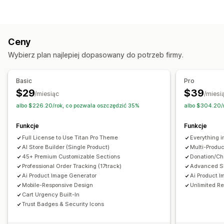
Strony docelowe
Strony główne
Strony produktu
Kolekcje
Strony z zapowiedzią nowości
Często zadawane pytania
Strony kontaktowe
Ceny
Strony z informacjami o firmie
Strony koszyka
Stopki
Wybierz plan najlepiej dopasowany do potrzeb firmy.
Strony błędu 404
Strony recenzji
Strony cennika
Sekcje szablonów
Niestandardowe strony
Basic
Pro
Zarządzanie stronami
$29
$39
/miesiąc
/miesi
Edytor
Wzorce
Import i eksport
Automatyzacje
albo $226.20/rok, co pozwala oszczędzić 35%
albo $304.20/
Sekcje globalne
Style globalne
Funkcje
Funkcje
Generowanie treści przy pomocy AI
Pozycjonowanie stron
Full License to Use Titan Pro Theme
Everything i
Responsywność na urządzeniach mobilnych
Analizy
AI Store Builder (Single Product)
Multi-Produc
Testy A/B
45+ Premium Customizable Sections
Donation/Cha
Professional Order Tracking (17track)
Advanced SE
Ai Product Image Generator
Ai Product I
Mobile-Responsive Design
Unlimited R
Cart Urgency Built-In
Trust Badges & Security Icons