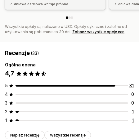
7-dniowa darmowa wersja próbna
7-dniowa dar
Wszystkie opłaty są naliczane w USD. Opłaty cykliczne i zależne od
użytkowania są pobierane co 30 dni.
Zobacz wszystkie opcje cen
Recenzje
(33)
Ogólna ocena
4,7
5
31
4
0
3
0
2
1
1
1
Napisz recenzję
Wszystkie recenzje