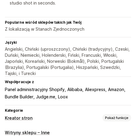
studio shot in seconds.
Popularne wśród sklepów takich jak Twój
Z lokalizacją w Stanach Zjednoczonych
Języki
Angielski, Chiński (uproszczony), Chiński (tradycyjny), Czeski,
Duński, Niemiecki, Holenderski, Fiński, Francuski, Włoski,
Japoński, Koreański, Norweski (Bokmål), Polski, Portugalski
(Brazylia), Portugalski (Portugalia), Hiszpański, Szwedzki,
Tajski, i Turecki
Współpracuje z
Panel administracyjny Shopify
Alibaba
Aliexpress
Amazon
Bundle Builder
Judge.me
Loox
Kategorie
Kreator stron
Pokaż funkcje
Rodzaje stron
Witryny sklepu – Inne