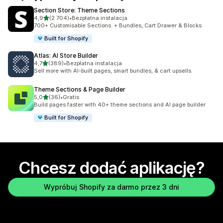
Section Store: Theme Sections
na 5 gwiazdek
4,9
(2 704)
•
Bezpłatna instalacja
Łączna liczba recenzji: 2704
700+ Customisable Sections. + Bundles, Cart Drawer & Blocks
Built for Shopify
Atlas: AI Store Builder
na 5 gwiazdek
4,7
(389)
•
Bezpłatna instalacja
Łączna liczba recenzji: 389
Sell more with AI-built pages, smart bundles, & cart upsells.
Theme Sections & Page Builder
na 5 gwiazdek
5,0
(36)
•
Gratis
Łączna liczba recenzji: 36
Build pages faster with 40+ theme sections and AI page builder
Built for Shopify
Chcesz dodać aplikację?
Wypróbuj Shopify za darmo przez 3 dni