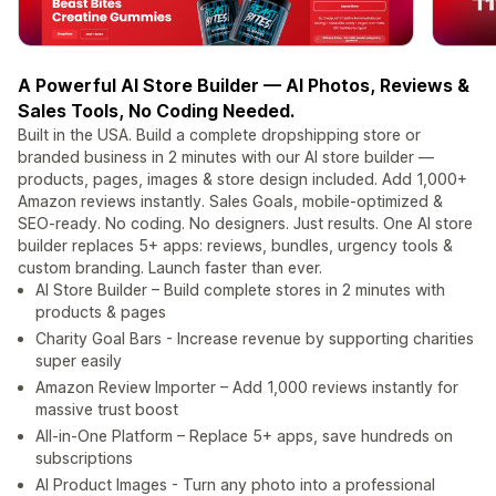
A Powerful AI Store Builder — AI Photos, Reviews &
Sales Tools, No Coding Needed.
Built in the USA. Build a complete dropshipping store or
branded business in 2 minutes with our AI store builder —
products, pages, images & store design included. Add 1,000+
Amazon reviews instantly. Sales Goals, mobile-optimized &
SEO-ready. No coding. No designers. Just results. One AI store
builder replaces 5+ apps: reviews, bundles, urgency tools &
custom branding. Launch faster than ever.
AI Store Builder – Build complete stores in 2 minutes with
products & pages
Charity Goal Bars - Increase revenue by supporting charities
super easily
Amazon Review Importer – Add 1,000 reviews instantly for
massive trust boost
All-in-One Platform – Replace 5+ apps, save hundreds on
subscriptions
AI Product Images - Turn any photo into a professional