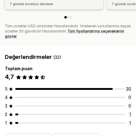
7 günlük ücretsiz deneme
7 günlük ücre
Tüm ücretler USD cinsinden faturalandırılır. Yinelenen ve kullanıma dayalı
ücretler 30 günde bir faturalandırılır.
Tüm fiyatlandırma seçeneklerini
göster
Değerlendirmeler
(32)
Toplam puan
4,7
5
30
4
0
3
0
2
1
1
1