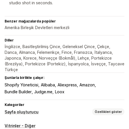
studio shot in seconds.
Benzer mağazalarda popüler
Amerika Birleşik Devletleri merkezli
Diller
İngilizce, Basitleştirilmiş Çince, Geleneksel Çince, Çekçe,
Danca, Almanca, Felemenkçe, Fince, Fransızca, İtalyanca,
Japonca, Korece, Norveççe (Bokmål), Lehçe, Portekizce
(Brezilya), Portekizce (Portekiz), İspanyolca, İsveççe, Taycave
Türkçe
Şunlarla birlikte çalışır:
Shopify Yöneticisi
Alibaba
Aliexpress
Amazon
Bundle Builder
Judge.me
Loox
Kategoriler
Sayfa oluşturucu
Özellikleri göster
Sayfa türleri
Vitrinler - Diğer