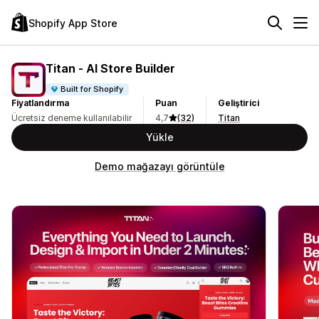
Shopify App Store
Titan ‑ AI Store Builder
Built for Shopify
Fiyatlandırma
Puan
Geliştirici
Ücretsiz deneme kullanılabilir
4,7
(32)
Titan
Yükle
Demo mağazayı görüntüle