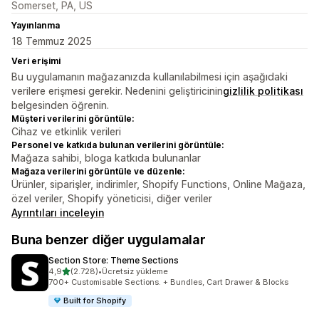
Somerset, PA, US
Yayınlanma
18 Temmuz 2025
Veri erişimi
Bu uygulamanın mağazanızda kullanılabilmesi için aşağıdaki
verilere erişmesi gerekir. Nedenini geliştiricinin
gizlilik politikası
belgesinden öğrenin.
Müşteri verilerini görüntüle:
Cihaz ve etkinlik verileri
Personel ve katkıda bulunan verilerini görüntüle:
Mağaza sahibi, bloga katkıda bulunanlar
Mağaza verilerini görüntüle ve düzenle:
Ürünler, siparişler, indirimler, Shopify Functions, Online Mağaza,
özel veriler, Shopify yöneticisi, diğer veriler
Ayrıntıları inceleyin
Buna benzer diğer uygulamalar
Section Store: Theme Sections
5 yıldız üzerinden
4,9
(2.728)
•
Ücretsiz yükleme
toplam 2728 değerlendirme
700+ Customisable Sections. + Bundles, Cart Drawer & Blocks
Built for Shopify