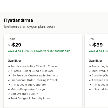
Açılış sayfaları
Ana sayfalar
Ürün sayfaları
Koleksiyonlar
Çok yakında sayfaları
SSS
İletişim sayfaları
Hakkımızda sayfaları
Sepet sayfaları
Alt bilgiler
Fiyatlandırma
404 sayfaları
Değerlendirmeler sayfası
İşletmenize en uygun planı seçin.
Fiyatlandırma sayfaları
Tema bölümleri
Özel sayfalar
Sayfaları yönetme
Basic
Pro
Düzenleyici aracı
Şablonlar
İçe ve dışa aktarma
$29
$39
/ay
/ay
Otomasyonlar
Genel bölümler
Genel stiller
veya yılda $226.20 ödeyin ve %35 tasarruf edin
veya yılda $30
Yapay zeka üretimi
SEO
Mobil duyarlı
Analizler
A/B testi
Özellikler
Özellikler
Full License to Use Titan Pro Theme
Everything i
AI Store Builder (Single Product)
Multi-Produc
45+ Premium Customizable Sections
Donation/Cha
Professional Order Tracking (17track)
Advanced SE
Ai Product Image Generator
Ai Product I
Mobile-Responsive Design
Unlimited R
Cart Urgency Built-In
Trust Badges & Security Icons