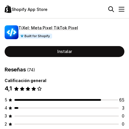
Shopify App Store
TiXel: Meta Pixel TikTok Pixel
Built for Shopify
Instalar
Reseñas
(74)
Calificación general
4,1
5
65
4
3
3
0
2
0