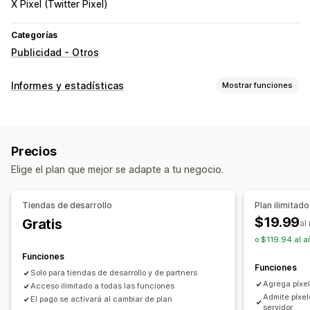
X Pixel (Twitter Pixel)
Categorías
Publicidad - Otros
Informes y estadísticas
Mostrar funciones
Comportamiento de los clientes
Seguimiento en tiempo real
Seguimiento de actividad
Precios
Seguimiento de eventos
Segmentación
Elige el plan que mejor se adapte a tu negocio.
Visitas de páginas
Valor vitalicio (LTV)
Análisis de cohortes
Tiendas de desarrollo
Plan ilimitado
Marketing y ventas
$19.99
Gratis
al
Información útil de IA
Atribución de marketing
o $119.94 al a
Informes y estadísticas de pago
ROAS
Funciones
Funciones
Información útil de ganancias
Seguimiento de compra
Solo para tiendas de desarrollo y de partners
Agrega píxel
Análisis de embudo
Acceso ilimitado a todas las funciones
Seguimiento con píxel
Admite píxel
El pago se activará al cambiar de plan
servidor