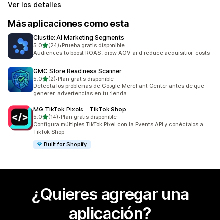
Ver los detalles
Más aplicaciones como esta
Clustie: AI Marketing Segments
de 5 estrellas
5.0
(24)
•
Prueba gratis disponible
24 reseñas en total
Audiences to boost ROAS, grow AOV and reduce acquisition costs
GMC Store Readiness Scanner
de 5 estrellas
5.0
(2)
•
Plan gratis disponible
2 reseñas en total
Detecta los problemas de Google Merchant Center antes de que
generen advertencias en tu tienda
MG TikTok Pixels ‑ TikTok Shop
de 5 estrellas
5.0
(14)
•
Plan gratis disponible
14 reseñas en total
Configura múltiples TikTok Pixel con la Events API y conéctalos a
TikTok Shop
Built for Shopify
¿Quieres agregar una
aplicación?