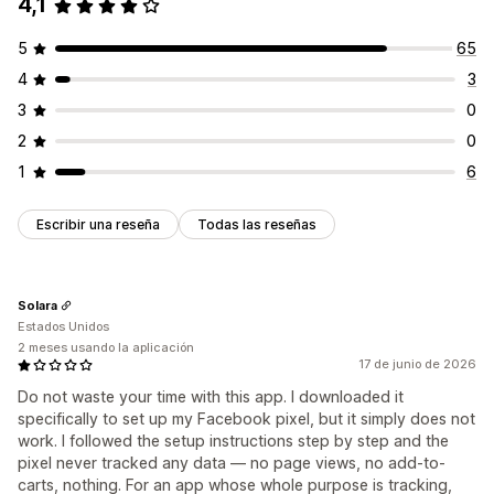
4,1
5
65
4
3
3
0
2
0
1
6
Escribir una reseña
Todas las reseñas
Solara
Estados Unidos
2 meses usando la aplicación
17 de junio de 2026
Do not waste your time with this app. I downloaded it
specifically to set up my Facebook pixel, but it simply does not
work. I followed the setup instructions step by step and the
pixel never tracked any data — no page views, no add-to-
carts, nothing. For an app whose whole purpose is tracking,