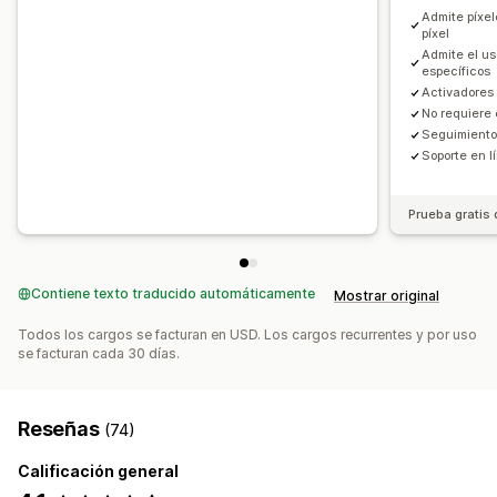
Imágenes e informes
Admite píxe
Mapas de calor
píxel
Admite el us
Panel de control de informes y estadísticas
específicos
Análisis comparativo
Análisis históricos
Notificaciones
Activadores
No requiere
Seguimiento
Soporte en l
Prueba gratis 
Contiene texto traducido automáticamente
Mostrar original
Todos los cargos se facturan en USD. Los cargos recurrentes y por uso
se facturan cada 30 días.
Reseñas
(74)
Calificación general