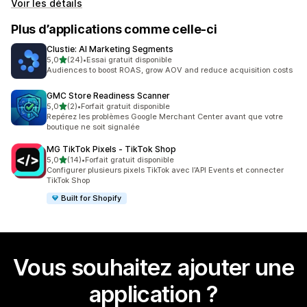
Voir les détails
Plus d’applications comme celle-ci
Clustie: AI Marketing Segments
étoile(s) sur 5
5,0
(24)
•
Essai gratuit disponible
24 avis au total
Audiences to boost ROAS, grow AOV and reduce acquisition costs
GMC Store Readiness Scanner
étoile(s) sur 5
5,0
(2)
•
Forfait gratuit disponible
2 avis au total
Repérez les problèmes Google Merchant Center avant que votre
boutique ne soit signalée
MG TikTok Pixels ‑ TikTok Shop
étoile(s) sur 5
5,0
(14)
•
Forfait gratuit disponible
14 avis au total
Configurer plusieurs pixels TikTok avec l’API Events et connecter
TikTok Shop
Built for Shopify
Vous souhaitez ajouter une
application ?