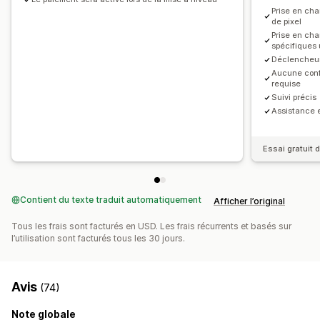
Supports visuels et rapports
Prise en cha
Cartes thermiques
de pixel
Prise en cha
Tableau de bord des analyses de données
spécifiques
Analyse comparative
Analyse de l’historique
Notifications
Déclencheur
Aucune conf
requise
Suivi précis
Assistance 
Essai gratuit d
Contient du texte traduit automatiquement
Afficher l’original
Tous les frais sont facturés en USD. Les frais récurrents et basés sur
l’utilisation sont facturés tous les 30 jours.
Avis
(74)
Note globale