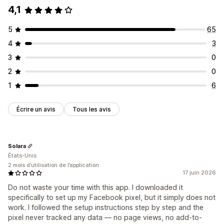
4,1
5
65
4
3
3
0
2
0
1
6
Écrire un avis
Tous les avis
Solara
États-Unis
2 mois d’utilisation de l’application
17 juin 2026
Do not waste your time with this app. I downloaded it
specifically to set up my Facebook pixel, but it simply does not
work. I followed the setup instructions step by step and the
pixel never tracked any data — no page views, no add-to-