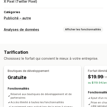
X Pixel (Twitter Pixel)
Catégories
Publicité – autre
Analyses de données
Afficher les fonctionnalités
Comportement du client
Suivi en temps réel
Suivi de l’activité
Tarification
Suivi de l’événement
Segmentation
Pages vues
Choisissez le forfait qui convient le mieux à votre entreprise.
Valeur vie client (LTV)
Analyse de cohorte
Marketing et ventes
Boutiques de développement
Forfait illimit
Connaissances issues de l’IA
Attribution marketing
$19.99
Gratuite
/ 
Analyse des données de paiement
ou $119.94/an
Retour sur investissement publicitaire (ROAS)
Fonctionnalités
Fonctionnalit
Informations sur les bénéfices
Suivi des achats
Réservé aux boutiques de développement et de
partenaires
Ajout d’un no
Analyse de l’entonnoir
Suivi de pixel
Accès illimité à toutes les fonctionnalités
Prise en cha
côté serveu
Le paiement sera activé lors de la mise à niveau