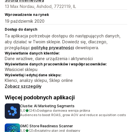
Strona internetowa
13 Max Nordau, Ashdod, 7722119, IL
Wprowadzenie na rynek
19 październik 2020
Dostęp do danych
Ta aplikacja potrzebuje dostępu do następujących danych,
aby działać w Twoim sklepie. Dowiedz się, dlaczego,
przeglądając
politykę prywatności
dewelopera.
Wyświetlanie danych klientów:
Dane wrażliwe, dane urządzenia i aktywności
Wyświetlanie danych pracowników i współpracowników:
Właściciel sklepu
Wyświetlaj i edytuj dane sklepu:
Klienci, analizy sklepu, Sklep online
Zobacz szczegóły
Więcej podobnych aplikacji
Clustie: AI Marketing Segments
na 5 gwiazdek
5,0
(24)
•
Dostępna darmowa wersja próbna
Łączna liczba recenzji: 24
Audiences to boost ROAS, grow AOV and reduce acquisition costs
GMC Store Readiness Scanner
na 5 gwiazdek
5,0
(2)
•
Bezpłatny plan jest dostępny