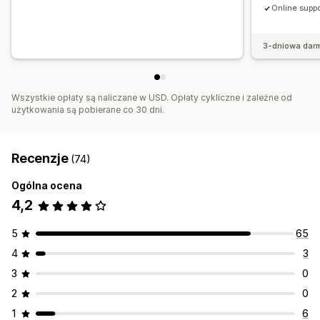
Online suppo
3-dniowa dar
Wszystkie opłaty są naliczane w USD. Opłaty cykliczne i zależne od
użytkowania są pobierane co 30 dni.
Recenzje
(74)
Ogólna ocena
4,2
5
65
4
3
3
0
2
0
1
6