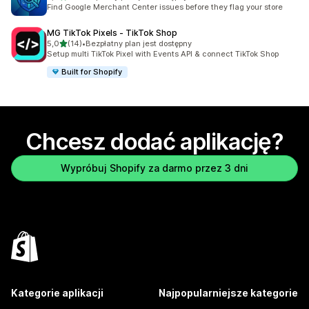
Łączna liczba recenzji: 2
Find Google Merchant Center issues before they flag your store
MG TikTok Pixels ‑ TikTok Shop
na 5 gwiazdek
5,0
(14)
•
Bezpłatny plan jest dostępny
Łączna liczba recenzji: 14
Setup multi TikTok Pixel with Events API & connect TikTok Shop
Built for Shopify
Chcesz dodać aplikację?
Wypróbuj Shopify za darmo przez 3 dni
Kategorie aplikacji
Najpopularniejsze kategorie