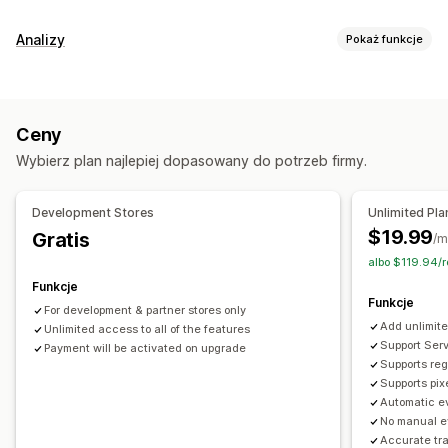
Analizy
Pokaż funkcje
Zachowanie klientów
Śledzenie w czasie rzeczywistym
Śledzenie aktywności
Ceny
Śledzenie wydarzeń
Segmentacja
Wyświetlenia strony
Wybierz plan najlepiej dopasowany do potrzeb firmy.
Długookresowa wartość klienta (LTV)
Analizy kohorty
Marketing i sprzedaż
Development Stores
Unlimited Pla
Analiza AI
Atrybucja marketingowa
$19.99
Gratis
/m
Analizy realizacji zakupu
ROAS
Analizy profilu
albo $119.94/
Śledzenie zakupu
Analiza lejka
Funkcje
Funkcje
Śledzenie za pomocą piksela
For development & partner stores only
Add unlimite
Unlimited access to all of the features
Materiały wizualne i raporty
Support Serv
Payment will be activated on upgrade
Supports reg
Mapy cieplne
Analizy pulpitu
Wskaźniki referencyjne
Supports pix
Dane archiwalne
Powiadomienia
Automatic ev
No manual e
Accurate tr