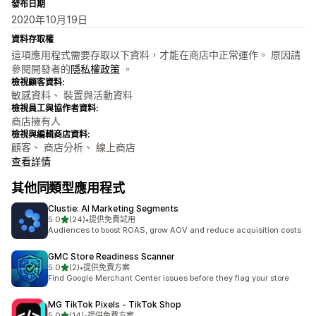
發布日期
2020年10月19日
資料存取權
這項應用程式需要存取以下資料，才能在商店中正常運作。 原因請
參閱開發者的
隱私權政策
。
檢視顧客資料:
敏感資料、 裝置與活動資料
檢視員工與協作者資料:
商店擁有人
檢視與編輯商店資料:
顧客、 商店分析、 線上商店
查看詳情
其他同類型應用程式
Clustie: AI Marketing Segments
滿分 5 顆星
5.0
(24)
•
提供免費試用
共有 24 則評價
Audiences to boost ROAS, grow AOV and reduce acquisition costs
GMC Store Readiness Scanner
滿分 5 顆星
5.0
(2)
•
提供免費方案
共有 2 則評價
Find Google Merchant Center issues before they flag your store
MG TikTok Pixels ‑ TikTok Shop
滿分 5 顆星
5.0
(14)
•
提供免費方案