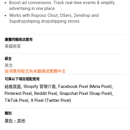
Boost ad conversions: Track real-time events & simplify
advertising in one place
Works with Roposo Clout, DSers, Zendrop and
Supdropshiping dropshipping stores
廣獲同類商店愛用
美國商家
語言
英文
這項應用程式尚未翻譯成繁體中文
可與以下項目搭配使用
結帳頁面
Shopify 管理介面
Facebook Pixel (Meta Pixel)
Pinterest Pixel
Reddit Pixel
Snapchat Pixel (Snap Pixel)
TikTok Pixel
X Pixel (Twitter Pixel)
類別
廣告 - 其他