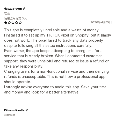
dayzze.com
埃及
使用應用程式 3天
2026年4月15日
This app is completely unreliable and a waste of money.
I installed it to set up my TIKTOK Pixel on Shopify, but it simply
does not work. The pixel failed to track any data properly
despite following all the setup instructions carefully.
Even worse, the app keeps attempting to charge me for a
service that is clearly broken. When I contacted customer
support, they were unhelpful and refused to issue a refund or
take any responsibility.
Charging users for a non-functional service and then denying
refunds is unacceptable. This is not how a professional app
should operate.
I strongly advise everyone to avoid this app. Save your time
and money and look for a better alternative.
Fitnesa Kanāls
拉脫維亞