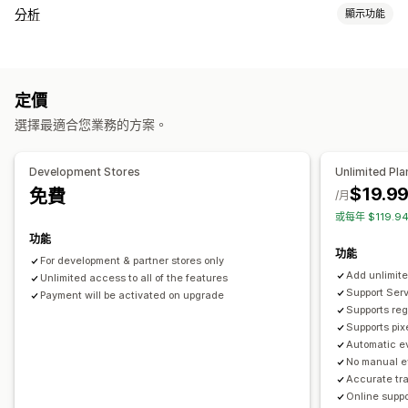
分析
顯示功能
顧客行為
即時追蹤
行為追蹤
活動追蹤
分群
頁面閱覽量
終身價值 (LTV)
定價
客群分析
選擇最適合您業務的方案。
行銷和銷售
AI 深入分析
行銷歸因
結帳分析
廣告投資報酬率
利潤深入分析
Development Stores
Unlimited Pla
購買追蹤
漏斗分析
像素追蹤
$19.9
免費
/月
或每年 $119.
視覺化內容和報告
功能
熱點圖
分析控制面板
基準化分析
歷程分析
通知
功能
For development & partner stores only
Add unlimite
Unlimited access to all of the features
Support Serv
Payment will be activated on upgrade
Supports reg
Supports pix
Automatic ev
No manual e
Accurate tr
Online suppo