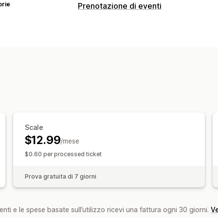
orie
Prenotazione di eventi
Tipo di evento
Di persona
Online
Eventi personalizz
Gestione delle prenotazioni
Biglietti
Check-in agli eventi
Notific
Personalizzazione
Biglietti personalizzati
Notifiche per
Scale
$12.99
/mese
$0.60 per processed ticket
Prova gratuita di 7 giorni
nti e le spese basate sull’utilizzo ricevi una fattura ogni 30 giorni.
Ve