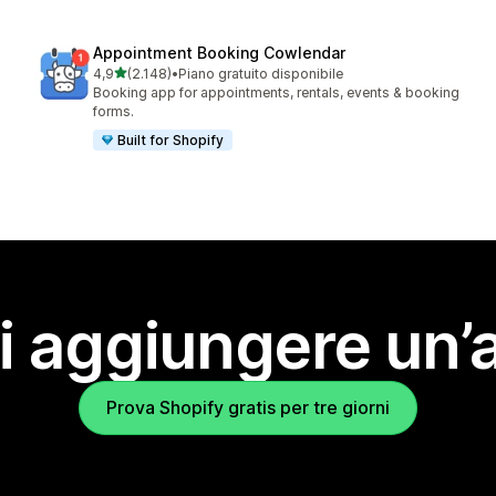
Appointment Booking Cowlendar
stelle su 5
4,9
(2.148)
•
Piano gratuito disponibile
2148 recensioni totali
Booking app for appointments, rentals, events & booking
forms.
Built for Shopify
i aggiungere un’
Prova Shopify gratis per tre giorni