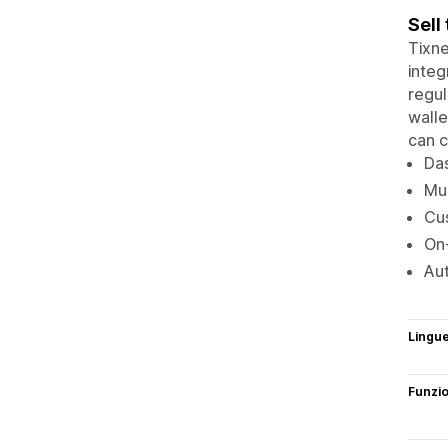
Sell
Tixne
integ
regul
walle
can c
Das
Mul
Cus
On-
Aut
Lingu
Funzi