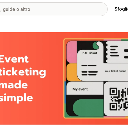
Sfogli
ria immagini in evidenza