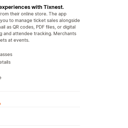
 experiences with Tixnest.
from their online store. The app
g you to manage ticket sales alongside
l as QR codes, PDF files, or digital
ng and attendee tracking. Merchants
ets at events.
passes
tails
e
o