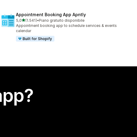
Appointment Booking App Apntly
stelle su 5
5,0
(1.541)
•
Piano gratuito disponibile
1541 recensioni totali
Appointment booking app to schedule services & events
calendar
Built for Shopify
app?