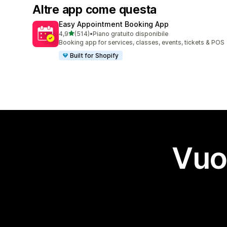
Altre app come questa
Easy Appointment Booking App
stelle su 5
4,9
(514)
•
Piano gratuito disponibile
514 recensioni totali
Booking app for services, classes, events, tickets & POS
Built for Shopify
Vuo