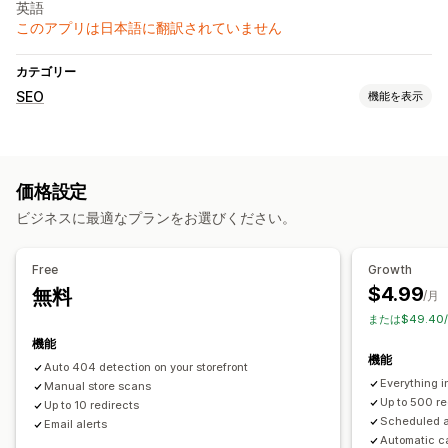
英語
このアプリは日本語に翻訳されていません
カテゴリー
SEO
機能を表示
SEOツール
リンク切れ
404ページ
AI生成
ローカルSEO
価格設定
ビジネスに最適なプランをお選びください。
Free
Growth
$4.99
無料
/月
または$49.40
機能
機能
Auto 404 detection on your storefront
Everything i
Manual store scans
Up to 500 re
Up to 10 redirects
Scheduled a
Email alerts
Automatic ca