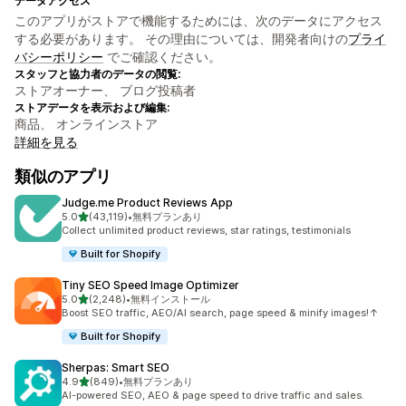
データアクセス
このアプリがストアで機能するためには、次のデータにアクセス
する必要があります。 その理由については、開発者向けの
プライ
バシーポリシー
でご確認ください。
スタッフと協力者のデータの閲覧:
ストアオーナー、 ブログ投稿者
ストアデータを表示および編集:
商品、 オンラインストア
詳細を見る
類似のアプリ
Judge.me Product Reviews App
5つ星中
5.0
(43,119)
•
無料プランあり
合計レビュー数：43119件
Collect unlimited product reviews, star ratings, testimonials
Built for Shopify
Tiny SEO Speed Image Optimizer
5つ星中
5.0
(2,248)
•
無料インストール
合計レビュー数：2248件
Boost SEO traffic, AEO/AI search, page speed & minify images!↑
Built for Shopify
Sherpas: Smart SEO
5つ星中
4.9
(849)
•
無料プランあり
合計レビュー数：849件
AI-powered SEO, AEO & page speed to drive traffic and sales.