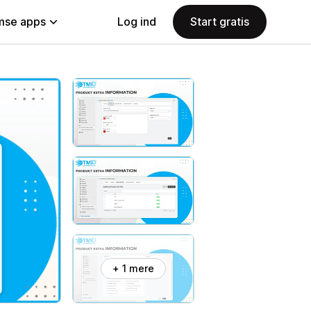
se apps
Log ind
Start gratis
+ 1 mere