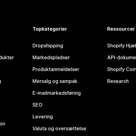
Topkategorier
Ressourcer
Dropshipping
Shopify Hjæ
dukter
Markedspladser
API-dokume
Produktanmeldelser
Shopify Co
g
Mersalg og sampak
Research
E-mailmarkedsføring
SEO
Levering
ion
Valuta og oversættelse