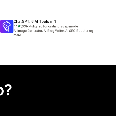
ChatGPT: 6 AI Tools in 1
ud af 5 stjerner
4,1
(63)
•
Mulighed for gratis prøveperiode
63 anmeldelser i alt
AI Image Generator, AI Blog Writer, AI SEO Booster og
mere.
p?