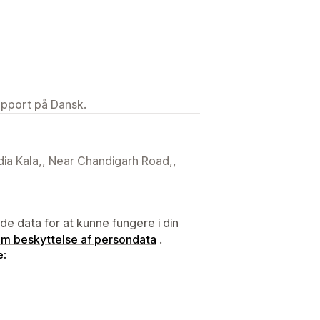
upport på Dansk.
dia Kala,, Near Chandigarh Road,,
e data for at kunne fungere i din
 om beskyttelse af persondata
.
e: