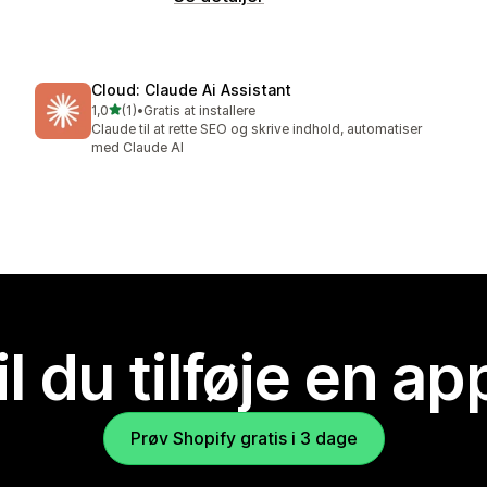
Cloud: Claude Ai Assistant
ud af 5 stjerner
1,0
(1)
•
Gratis at installere
1 anmeldelser i alt
Claude til at rette SEO og skrive indhold, automatiser
med Claude AI
il du tilføje en ap
Prøv Shopify gratis i 3 dage