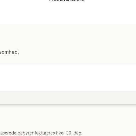
Indholdstyper
Beskrivelser
ksomhed.
aserede gebyrer faktureres hver 30. dag.