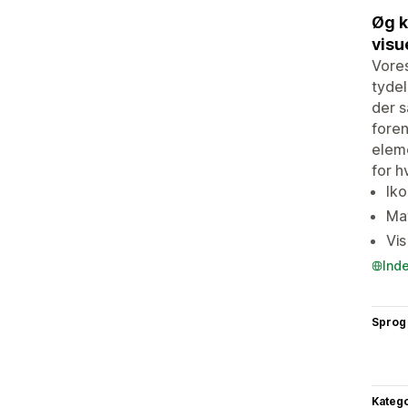
Øg k
visu
Vores
tydel
der s
foren
eleme
for h
Iko
Ma
Vis
Ind
Sprog
Katego