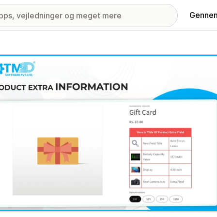
Gennem
ri med udvalgte billeder