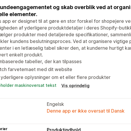
undeengagementet og skab overblik ved at organis
elle elementer.
 app er designet til at gøre en stor forskel for shopejere 
igheden af yderligere produktdetaljer i deres Shopify-butikk
ælger produkter med detaljerede specifikationer, sammenlig
kler kundens beslutningsproces. Ved at organisere vigtige p
nter i en letlæselig tabel sikrer den, at kunderne hurtigt 
vert enkelt produkt.
nbaserede tabeller, der kan tilpasses
tch farvetemaet med dit website
 yderligere oplysninger om et eller flere produkter
eholder maskinoversat tekst
Vis oprindelig
Engelsk
Denne app er ikke oversat til Dansk
rier
Produktindhold