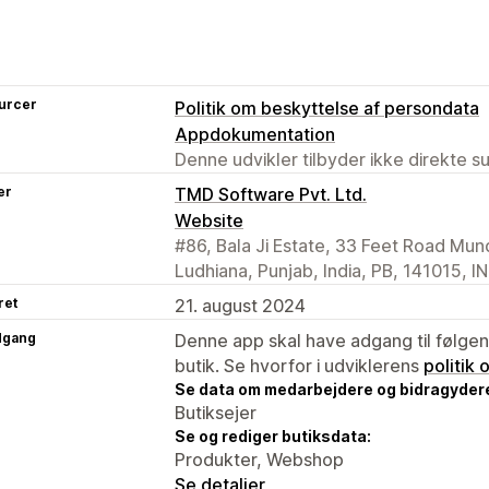
urcer
Politik om beskyttelse af persondata
Appdokumentation
Denne udvikler tilbyder ikke direkte s
er
TMD Software Pvt. Ltd.
Website
#86, Bala Ji Estate, 33 Feet Road Mun
Ludhiana, Punjab, India, PB, 141015, IN
ret
21. august 2024
dgang
Denne app skal have adgang til følgend
butik. Se hvorfor i udviklerens
politik
Se data om medarbejdere og bidragyder
Butiksejer
Se og rediger butiksdata:
Produkter, Webshop
Se detaljer