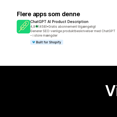
Flere apps som denne
ChatGPT AI Product Description
ud af 5 stjerner
4,9
(458)
•
Gratis abonnement tilgængeligt
458 anmeldelser i alt
Generer SEO-venlige produktbeskrivelser med ChatGPT
– i store mængder
Built for Shopify
V