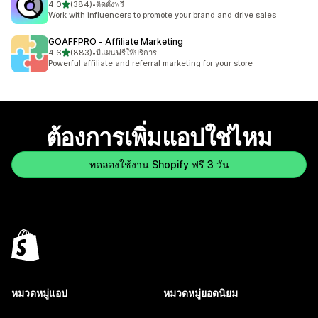
เต็ม 5 ดาว
4.0
(384)
•
ติดตั้งฟรี
ทั้งหมด 384 รีวิว
Work with influencers to promote your brand and drive sales
GOAFFPRO ‑ Affiliate Marketing
เต็ม 5 ดาว
4.6
(883)
•
มีแผนฟรีให้บริการ
ทั้งหมด 883 รีวิว
Powerful affiliate and referral marketing for your store
ต้องการเพิ่มแอปใช่ไหม
ทดลองใช้งาน Shopify ฟรี 3 วัน
หมวดหมู่แอป
หมวดหมู่ยอดนิยม