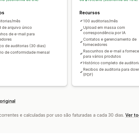
os
Recursos
itorias/mês
100 auditorias/mês
 de arquivo único
Upload em massa com
correspondência por IA
hos de e-mail para
edores
Contatos e gerenciamento de
fornecedores
co de auditorias (30 dias)
Rascunhos de e-mail a fornec
rio de conformidade mensal
para vários produtos
Histórico completo de auditori
Recibos de auditoria para dow
(PDF)
original
rrentes e calculadas por uso são faturadas a cada 30 dias.
Ver t