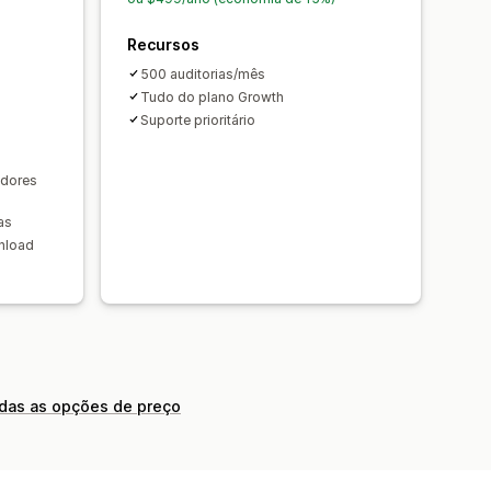
Recursos
500 auditorias/mês
Tudo do plano Growth
Suporte prioritário
edores
as
nload
odas as opções de preço