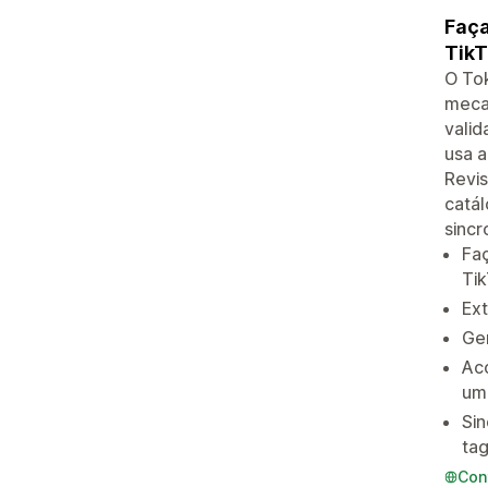
Faça
TikT
O Tok
mecan
valid
usa a
Revis
catál
sincr
Faç
Ti
Ext
Ger
Ac
uma
Si
ta
Con