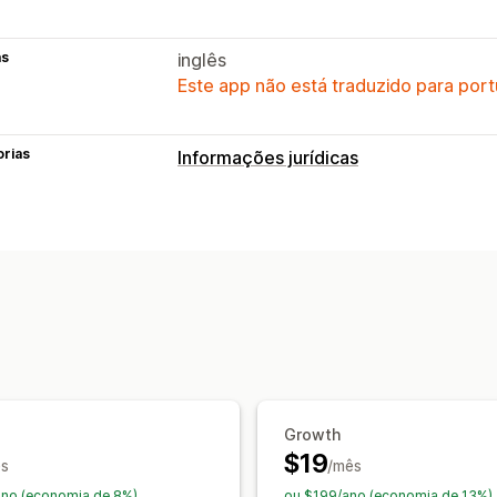
as
inglês
Este app não está traduzido para port
orias
Informações jurídicas
Conformidade
Avisos de produtos
Relatórios de co
Growth
$19
s
/mês
ano (economia de 8%)
ou $199/ano (economia de 13%)