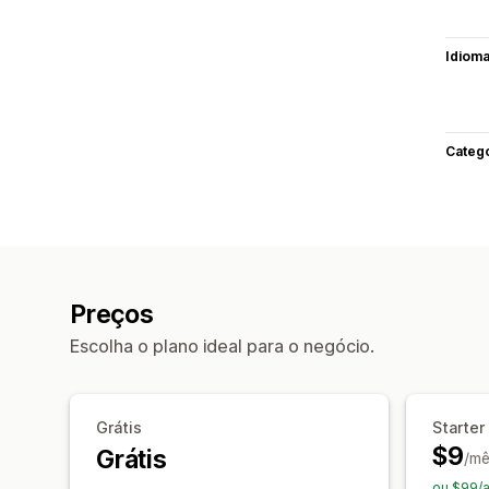
Idiom
Categ
Preços
Escolha o plano ideal para o negócio.
Grátis
Starter
$9
Grátis
/mê
ou $99/