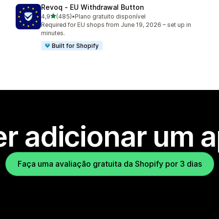
Revoq ‑ EU Withdrawal Button
de 5 estrelas
4,9
(485)
•
Plano gratuito disponível
485 avaliações ao todo
Required for EU shops from June 19, 2026 – set up in
minutes.
Built for Shopify
r adicionar um 
Faça uma avaliação gratuita da Shopify por 3 dias