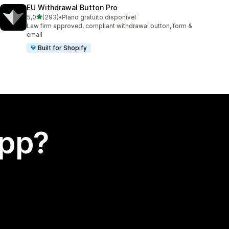
EU Withdrawal Button Pro
de 5 estrelas
5,0
(293)
•
Plano gratuito disponível
293 avaliações ao todo
Law firm approved, compliant withdrawal button, form &
email
Built for Shopify
app?