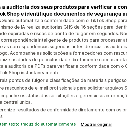
 a auditoria dos seus produtos para verificar a c
ok Shop e identifique documentos de segurança a
Guard automatiza a conformidade com o TikTok Shop para l
ismo de IA realiza auditorias GHS de 16 seções para identi
ade expiradas e riscos de ponto de fulgor em segundos. N
 correspondência inteligente de produtos para processar 
e as correspondências sugeridas antes de iniciar as auditori
ogo. Acompanhe as solicitações a fornecedores com rascunh
onize os dados de periculosidade diretamente com os meta
a a auditoria de PDFs para verificar a conformidade com o 
kTok Shop instantaneamente.
raia pontos de fulgor e classificações de materiais perigoso
e rascunhos de e-mail profissionais para solicitar arquivos
ompanhe os status das solicitações e gerencie as informa
 central única.
ncronize resultados de conformidade diretamente com os 
gs
tém texto traduzido automaticamente
Mostrar original