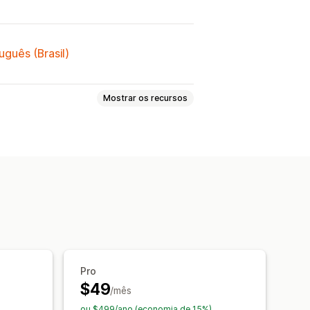
uguês (Brasil)
Mostrar os recursos
nformidade
Pro
$49
/mês
ou $499/ano (economia de 15%)