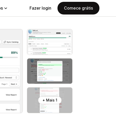
ps
Fazer login
Comece grátis
+ Mais 1