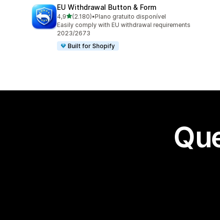
EU Withdrawal Button & Form
de 5 estrelas
4,9
(2.180)
•
Plano gratuito disponível
2180 avaliações ao todo
Easily comply with EU withdrawal requirements
2023/2673
Built for Shopify
Que