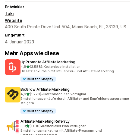
Entwickler
Toki
Website
400 South Pointe Drive Unit 504, Miami Beach, FL, 33139, US
Eingeführt
4. Januar 2023
Mehr Apps wie diese
UpPromote Affiliate Marketing
von 5 Sternen
4,9
(3.588)
•
Kostenlose Installation
3588 Rezensionen insgesamt
Umsatz ankurbeln mit Influencer- und Affiliate-Marketing
Built for Shopify
BixGrow Affiliate Marketing
von 5 Sternen
4,9
(1.229)
•
Kostenloser Plan verfügbar
1229 Rezensionen insgesamt
Empfehlungsverkäufe durch Affiliate- und Empfehlungsprogramme
steigern
Built for Shopify
Affiliate Marketing ReferrLy
von 5 Sternen
5,0
(1.010)
•
Kostenloser Plan verfügbar
1010 Rezensionen insgesamt
Empfehlungsmarketing mit Affiliate-Programm und