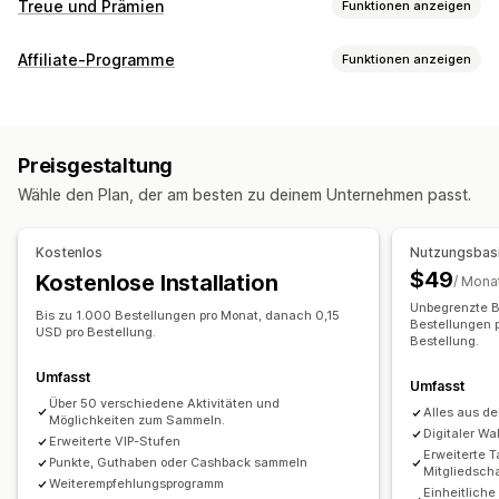
Treue und Prämien
Funktionen anzeigen
Programmtypen
Affiliate-Programme
Funktionen anzeigen
Prämienprogramme
Mitgliedschaften
VIP-Stufen
Provisionsoptionen
Affiliate-Programme
Empfehlungen
Digitale Wallets
Automatisierte Regeln
Tracking
Wettbewerbe
Individuelle Programme
Preisgestaltung
Benutzerdefinierte Provision
Multi-Level-Marketing
Prämien, die du anbieten kannst
Wähle den Plan, der am besten zu deinem Unternehmen passt.
Produktprovision
Lizenzgebühren
Gestaffelte Vorteile
Punkte
Rabatte
Coupons
Geschenke
Empfehlungsmanagement
Geschenkgutscheine
Cashback
Shop-Guthaben
Kostenlos
Nutzungsbasi
Affiliate-Links
Analysen
Kollektionslinks
Rabatte
POS-Prämien
Versandtarife
Kostenloser Versand
$49
Kostenlose Installation
/ Mona
E-Mail-Tracking
Multi-Level-Tracking
Produkt-Tracking
Kostenlose Produkte
Frühzeitiger Zugriff
Unbegrenzte B
Bis zu 1.000 Bestellungen pro Monat, danach 0,15
Betrugsschutz
Tracking in Echtzeit
Bestellungen 
Exklusiver Zugriff
Vergünstigungen für Mitglieder
Events
USD pro Bestellung.
Bestellung.
Individuelle Prämien
Affiliate-Erfahrung
Umfasst
Umfasst
Benutzerdefinierte Dashboards
Seitenerstellung
Über 50 verschiedene Aktivitäten und
Alles aus de
Möglichkeiten zum Sammeln.
Benutzerdefinierte Registrierung
Digitaler Wa
Erweiterte VIP-Stufen
Markenspezifisches Portal
Erweiterte T
Punkte, Guthaben oder Cashback sammeln
Mitgliedsch
Benutzerdefinierte Links und Rabatte
Weiterempfehlungsprogramm
Einheitlich