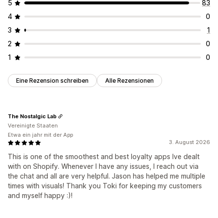
5
83
4
0
3
1
2
0
1
0
Eine Rezension schreiben
Alle Rezensionen
The Nostalgic Lab
Vereinigte Staaten
Etwa ein jahr mit der App
3. August 2026
This is one of the smoothest and best loyalty apps Ive dealt
with on Shopify. Whenever I have any issues, I reach out via
the chat and all are very helpful. Jason has helped me multiple
times with visuals! Thank you Toki for keeping my customers
and myself happy :)!