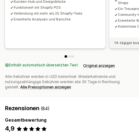
Kunden-Hub und Designblöcke
Shops
Benutzerdefinierte Formulare
Benutzerdefiniertes Branding
Funktioniert mit Shopify POS
Ein Treuepr
Verbindung mit mehr als 25 Shopify-Tools
Community-H
Zahlungen
Erweiterte Analysen und Berichte
Erweiterte 
ACH-Zahlungen
Überweisungen
Automatische Zahlungen
Kostenlose 
Kartenauszahlungen
Geschenkgutscheinauszahlungen
Mehrere Währungen
Geplante Auszahlungen
14-tägiger ko
Enthält automatisch übersetzten Text
Original anzeigen
Alle Gebühren werden in USD berechnet. Wiederkehrende und
nutzungsabhängige Gebühren werden alle 30 Tage in Rechnung
gestellt.
Alle Preisoptionen anzeigen
Rezensionen
(84)
Gesamtbewertung
4,9