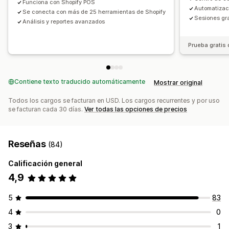
Funciona con Shopify POS
Automatizac
Formularios personalizados
Se conecta con más de 25 herramientas de Shopify
Sesiones gra
Análisis y reportes avanzados
Promoción de marca personalizada
Pagos
Prueba gratis 
Pagos de Cámara de Compensación Automatizada (ACH)
Transferencias bancarias
Pagos automáticos
Pagos con tarjeta
Contiene texto traducido automáticamente
Pagos con tarjeta de regalo
Mostrar original
Múltiples monedas
Pagos programados
Todos los cargos se facturan en USD. Los cargos recurrentes y por uso
se facturan cada 30 días.
Ver todas las opciones de precios
Reseñas
(84)
Calificación general
4,9
5
83
4
0
3
1