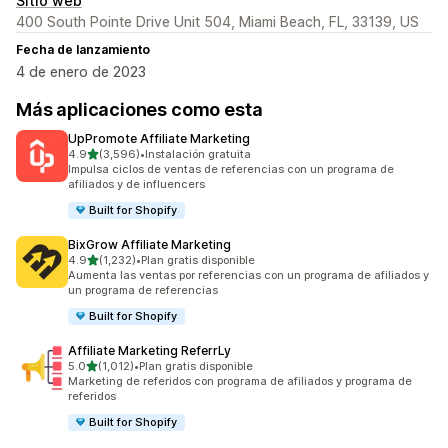
Sitio web
400 South Pointe Drive Unit 504, Miami Beach, FL, 33139, US
Fecha de lanzamiento
4 de enero de 2023
Más aplicaciones como esta
UpPromote Affiliate Marketing
de 5 estrellas
4.9
(3,596)
•
Instalación gratuita
3596 reseñas en total
Impulsa ciclos de ventas de referencias con un programa de
afiliados y de influencers
Built for Shopify
BixGrow Affiliate Marketing
de 5 estrellas
4.9
(1,232)
•
Plan gratis disponible
1232 reseñas en total
Aumenta las ventas por referencias con un programa de afiliados y
un programa de referencias
Built for Shopify
Affiliate Marketing ReferrLy
de 5 estrellas
5.0
(1,012)
•
Plan gratis disponible
1012 reseñas en total
Marketing de referidos con programa de afiliados y programa de
referidos
Built for Shopify