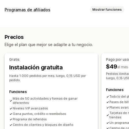
Tipos de programas
Programas de afiliados
Mostrar funciones
Programas de recompensas
Membresías
Niveles VIP
Opciones de comisión
Programas de afiliados
Recomendaciones
Reglas automatizadas
Seguimiento
Billeteras digitales
Concursos
Programas personalizados
Precios
Comisiones personalizadas
Marketing multinivel
Las recompensas que puedes ofrecer
Elige el plan que mejor se adapte a tu negocio.
Comisión de producto
Regalías
Beneficios por niveles
Puntos
Descuentos
Cupones
Regalos
Gestión de recomendaciones
Tarjetas de regalo
Devolución de dinero
Gratis
Pago por us
Enlaces de afiliado
Informes y estadísticas
Crédito en tienda
Recompensas POS
Tarifas de envío
$49
Instalación gratuita
al mes
Enlaces de colecciones
Descuentos
Envío gratis
Productos gratis
Acceso anticipado
Pedidos ilimit
Hasta 1.000 pedidos por mes; luego, 0,15 USD por
Seguimiento de correo electrónico
luego, 0,15 US
Acceso exclusivo
Beneficios para miembros
Eventos
pedido.
Seguimiento multinivel
Seguimiento de producto
Recompensas personalizadas
Funciones
Funciones
Protección contra el fraude
Seguimiento en tiempo real
Todo lo del p
Más de 50 actividades y formas de ganar
Pases de bil
diferentes
Experiencia de afiliado
Planes avan
Niveles VIP avanzados
Paneles de control personalizados
Creación de páginas
Tarjetas de 
Gana puntos, crédito o reembolsos
tiendas
Registro personalizado
Portal de marca
Programa de referidos
Un programa 
Centro de clientes y bloques de diseño
Enlaces y descuentos personalizados
Centro de c