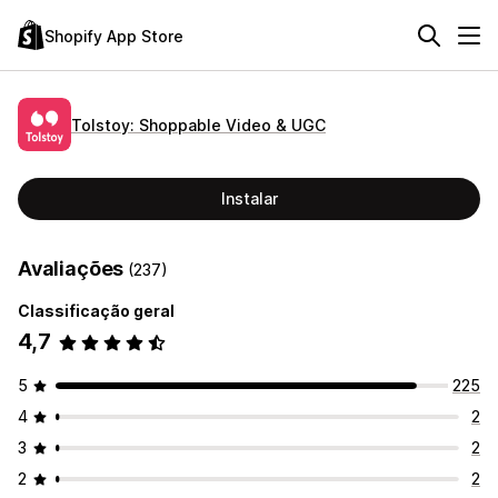
Shopify App Store
Tolstoy: Shoppable Video & UGC
Instalar
Avaliações
(237)
Classificação geral
4,7
5
225
4
2
3
2
2
2