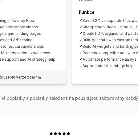
Funkce
hing in Tolstoy Free
Save 32% vs separate Plus pla
ted shoppable videos
Shoppable Videos + Studio + 
gets and landing pages
Create PDP, organic, and paid 
ics and A/B testing
Bulk-generate with custom tem
stories, carousels & tiles
Build AI widgets and landing 
M-ready video experiences
Recreate competitor ads with
se support and AI strategy help
Automate performance analysi
Support and AI strategy help
zkušební verze zdarma
é poplatky a poplatky založené na použití jsou fakturovány každý