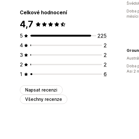
Švéds
Doba p
Celkové hodnocení
měsíci
4,7
5
225
4
2
Groun
3
2
Austrál
2
2
Doba p
Asi 2 
1
6
Napsat recenzi
Všechny recenze