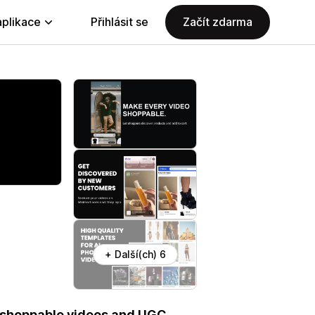
aplikace
Přihlásit se
Začít zdarma
+ Další(ch) 6
h shoppable videos and UGC