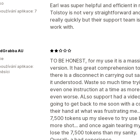
ko
Earl was super helpful and efficient in 
oužívání aplikace: 7
Tolstoy is not very straightforward a
really quickly but their support team i
work with.
dGrabba AU
ie
TO BE HONEST, for my use it is a massi
oužívání aplikace:
version. It has great comprehension t
měsíci
there is a disconnect in carrying out s
it understood. Waste so much time tryi
even one instruction at a time as more
even worse. ALso support had a video 
going to get back to me soon with a c
their hand at what was frustrating me.
7,500 tokens up my sleeve to try use b
more shot... and once again tearing my 
lose the 7,500 tokens than my sanity.
Overall- a bad experience.