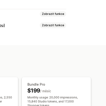
Zobrazit funkce
ou)
Zobrazit funkce
Automatické přehrávání
okladna
UGC
Recenze
ů
Analytika
Notifikace
duktů
Nedávní návštěvníci
ony videí
Import videí
né nákupy
Oblíbené produkty
ní URL
Video widget
Vložená videa
 s možností nákupu
y
ítě
ní
Bundle Pro
$199
/ měsíc
zí
ns, 2,550
Monthly usage: 20,000 impressions,
er
15,840 Studio tokens, and 17,000
Shopper tokens.