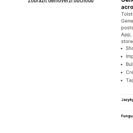
Zobrazit demoverzi obchodu
acro
Tolst
Gener
posts
App, 
store
Sho
Imp
Bul
Cre
Tag
Jazyk
Funguj