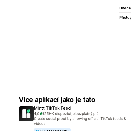
Uvede
Přístu
Více aplikací jako je tato
Mintt TikTok Feed
z 5 hvězd
4,9
(25)
•
K dispozici je bezplatný plán
Celkový počet recenzí: 25
Create social proof by showing official TikTok feeds &
videos.