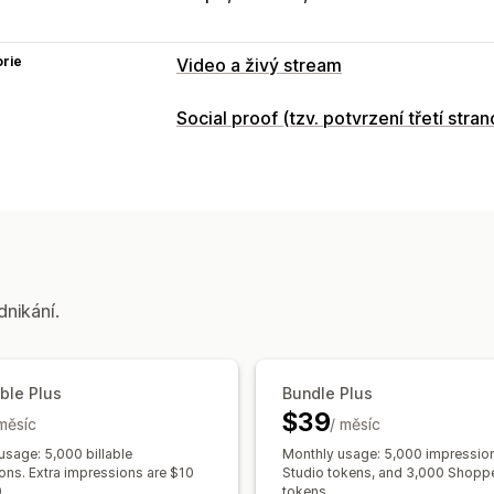
rie
Video a živý stream
Správa videí
Social proof (tzv. potvrzení třetí stran
Videa s možností nákupu
Živé akce
Typy obsahu
Přidat do košíku
Interaktivní video
P
UGC
Fotky
Videa
Cívky
Hashtagy
Sdílení na sociálních sítích
Více kanál
Možnosti zobrazení
Přizpůsobení
Jedineční návštěvníci
Zobrazení pro
Úpravy videí
Nahrávací nástroje
Šabl
Počet recenzí
Počet prodejů
Nedáv
dnikání.
Videopozadí
Video přehrávač
Vlast
Vlastní notifikace
Více jazyků
Kanály
Automaticky otevíraná okna
Karusel
Vlastní rozvržení
Odkazy na sociální s
Responzivní design pro mobilní zaříze
ble Plus
Bundle Plus
Analytika
$39
 měsíc
/ měsíc
Sledování zapojení
Sledování konver
usage: 5,000 billable
Monthly usage: 5,000 impressio
ons. Extra impressions are $10
Studio tokens, and 3,000 Shopp
.
tokens.