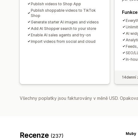
Publish videos to Shop App
Publish shoppable videos to TikTok
Funkce
Shop
Everyt
Generate starter AI images and videos
Unlimi
Add AI Shopper search to your store
AI wid
Enable AI sales agents and try-on
Analyt
Import videos from social and cloud
Feeds, 
SEO/LL
In-hou
14denní 
Všechny poplatky jsou fakturovány v měně USD. Opakovan
Recenze
Muby
(237)