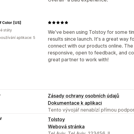
f Color [US]
é státy
We've been using Tolstoy for some ti
oužívání aplikace: 5
results since launch. It's a great way 
connect with our products online. The
responsive, open to feedback, and co
great partner to work with!
e
Zásady ochrany osobních údajů
Dokumentace k aplikaci
Tento vývojář nenabízí přímou podpor
ř
Tolstoy
Webová stránka
Tel Aviv, Tel Aviv, 123456, IL