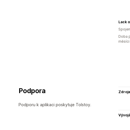
Lack o
Spojen
Doba p
měsíci
Podpora
Zdroj
Podporu k aplikaci poskytuje Tolstoy.
Vývojá