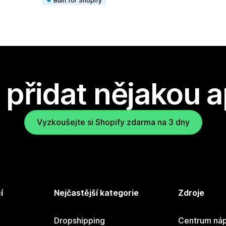
Built for Shopify
přidat nějakou a
Vyzkoušejte si Shopify zdarma na 3 dny
í
Nejčastější kategorie
Zdroje
Dropshipping
Centrum náp