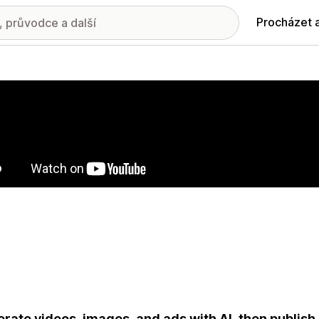
Procházet 
ie propagovaných obrázků
rate videos, images, and ads with AI, then publis