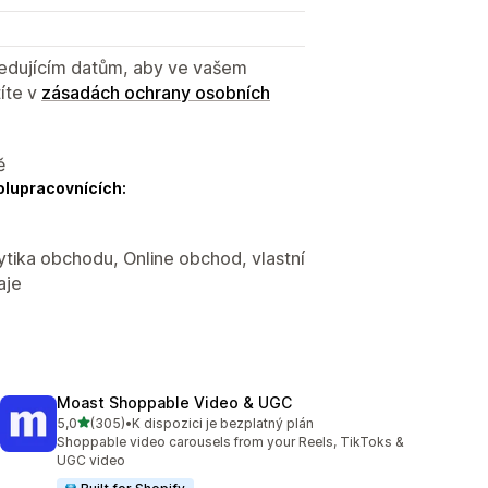
sledujícím datům, aby ve vašem
íte v
zásadách ochrany osobních
ě
olupracovnících:
ytika obchodu, Online obchod, vlastní
aje
Moast Shoppable Video & UGC
z 5 hvězd
5,0
(305)
•
K dispozici je bezplatný plán
Celkový počet recenzí: 305
Shoppable video carousels from your Reels, TikToks &
UGC video