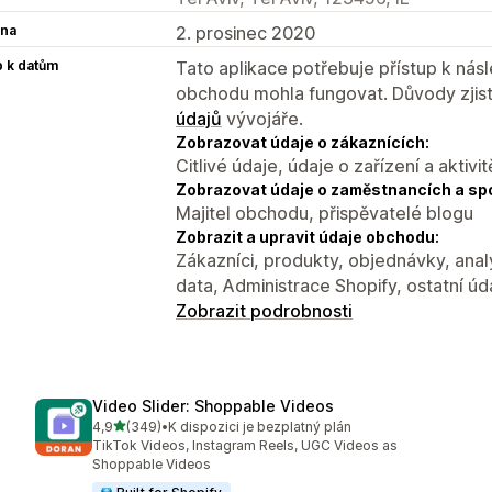
na
2. prosinec 2020
p k datům
Tato aplikace potřebuje přístup k ná
obchodu mohla fungovat. Důvody zjist
údajů
vývojáře.
Zobrazovat údaje o zákaznících:
Citlivé údaje, údaje o zařízení a aktivit
Zobrazovat údaje o zaměstnancích a sp
Majitel obchodu, přispěvatelé blogu
Zobrazit a upravit údaje obchodu:
Zákazníci, produkty, objednávky, anal
data, Administrace Shopify, ostatní úd
Zobrazit podrobnosti
Video Slider: Shoppable Videos
z 5 hvězd
4,9
(349)
•
K dispozici je bezplatný plán
Celkový počet recenzí: 349
TikTok Videos, Instagram Reels, UGC Videos as
Shoppable Videos