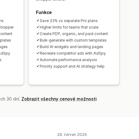
Funkce
ns
Save 33% vs separate Pro plans
Shopper
Higher limits for teams that scale
content
Create PDP, organic, and paid content
plates
Bulk-generate with custom templates
pages
Build AI widgets and landing pages
 AdSpy
Recreate competitor ads with AdSpy
s
Automate performance analysis
Priority support and AI strategy help
ch 30 dní.
Zobrazit všechny cenové možnosti
28. červen 2026