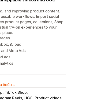
ng, and improving product content.
reusable workflows. Import social
ss product pages, collections, Shop
rtual try-on experiences to your
e place.
 pages
pbox, iCloud
S, and Meta Ads
nd ads
nalytics
a čeština
p, TikTok Shop
tagram Reels
UGC, Product videos