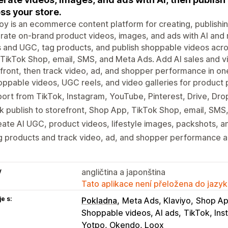
ss your store.
oy is an ecommerce content platform for creating, publishi
ate on-brand product videos, images, and ads with AI and 
 and UGC, tag products, and publish shoppable videos acro
TikTok Shop, email, SMS, and Meta Ads. Add AI sales and vi
front, then track video, ad, and shopper performance in on
ppable videos, UGC reels, and video galleries for product
ort from TikTok, Instagram, YouTube, Pinterest, Drive, Dro
k publish to storefront, Shop App, TikTok Shop, email, SM
ate AI UGC, product videos, lifestyle images, packshots, a
 products and track video, ad, and shopper performance a
y
angličtina a japonština
Tato aplikace není přeložena do jazyk
e s:
Pokladna
Meta Ads, Klaviyo
Shop Ap
Shoppable videos, AI ads
TikTok, Ins
Yotpo, Okendo, Loox