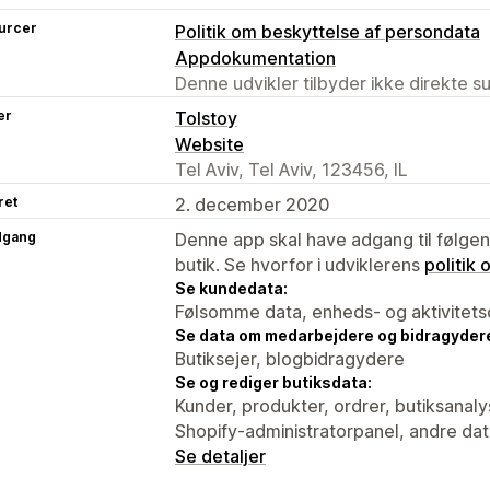
urcer
Politik om beskyttelse af persondata
Appdokumentation
Denne udvikler tilbyder ikke direkte s
er
Tolstoy
Website
Tel Aviv, Tel Aviv, 123456, IL
ret
2. december 2020
dgang
Denne app skal have adgang til følgend
butik. Se hvorfor i udviklerens
politik
Se kundedata:
Følsomme data, enheds- og aktivitets
Se data om medarbejdere og bidragyder
Butiksejer, blogbidragydere
Se og rediger butiksdata:
Kunder, produkter, ordrer, butiksanal
Shopify-administratorpanel, andre da
Se detaljer