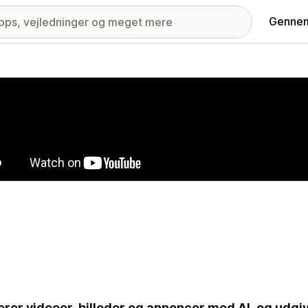
Gennem
ri med udvalgte billeder
rer videoer, billeder og annoncer med AI, og udgi