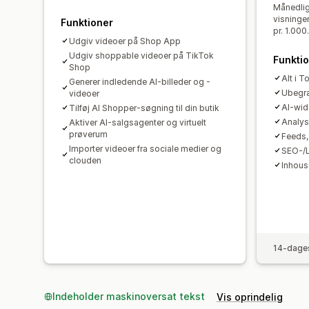
Månedlig
visninger
Funktioner
pr. 1.000.
Udgiv videoer på Shop App
Udgiv shoppable videoer på TikTok
Funkti
Shop
Alt i T
Generer indledende AI-billeder og -
Ubegr
videoer
AI-wid
Tilføj AI Shopper-søgning til din butik
Analys
Aktiver AI-salgsagenter og virtuelt
prøverum
Feeds, 
Importer videoer fra sociale medier og
SEO-/L
clouden
Inhous
14-dages
Indeholder maskinoversat tekst
Vis oprindelig