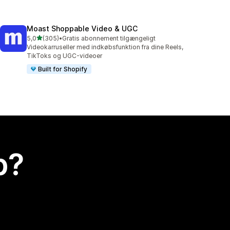
Moast Shoppable Video & UGC
ud af 5 stjerner
5,0
(305)
•
Gratis abonnement tilgængeligt
305 anmeldelser i alt
Videokarruseller med indkøbsfunktion fra dine Reels,
TikToks og UGC-videoer
Built for Shopify
p?