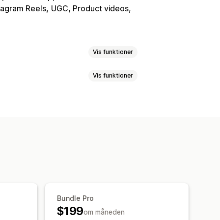
tagram Reels
UGC, Product videos
Vis funktioner
Vis funktioner
ts
Afspil automatisk
etaling
Brugergenereret indhold
oer
Reels
Hashtags
Anmeldelser
er
Analyser
Notifikationer
Nylige besøgende
ideoskabeloner
Videoimport
 køb
Likede produkter
et webadresse
Videowidget
Feeds med købsmulighed
Karruseller
Dynamisk på mobil
medier
Bundle Pro
$199
om måneden
poring