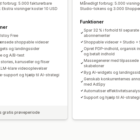
t forbrug: 5.000 fakturerbare
Månedligt forbrug: 5.000 visning
. Ekstra visninger koster 10 USD
Studio-tokens og 3.000 Shopper
Funktioner
oner
Spar 32 % i forhold til separate
olstoy Free
abonnementer
ænsede shoppable videoer
Shoppable videoer + Studio +
gets og landingssider
Opret PDP-indhold, organisk i
og betalt indhold
e og A/B-test
Massegenerer med tilpassede
stories, karruseller og fliser
skabeloner
LM-klare videooplevelser
Byg AI-widgets og landingssid
e-support og hjælp til AI-strategi
Genskab konkurrenternes ann
med AdSpy
Automatiser effektivitetsanaly
Support og hjælp til AI-strategi
 gratis prøveperiode