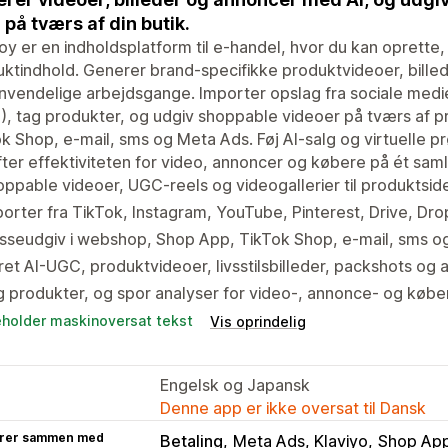
på tværs af din butik.
oy er en indholdsplatform til e-handel, hvor du kan oprette,
ktindhold. Generer brand-specifikke produktvideoer, bille
vendelige arbejdsgange. Importer opslag fra sociale medi
, tag produkter, og udgiv shoppable videoer på tværs af pr
k Shop, e-mail, sms og Meta Ads. Føj AI-salg og virtuelle p
ter effektiviteten for video, annoncer og købere på ét saml
ppable videoer, UGC-reels og videogallerier til produktsid
orter fra TikTok, Instagram, YouTube, Pinterest, Drive, Dr
sseudgiv i webshop, Shop App, TikTok Shop, e-mail, sms o
et AI-UGC, produktvideoer, livsstilsbilleder, packshots og
 produkter, og spor analyser for video-, annonce- og køber
eholder maskinoversat tekst
Vis oprindelig
Engelsk og Japansk
Denne app er ikke oversat til Dansk
rer sammen med
Betaling
Meta Ads, Klaviyo
Shop App