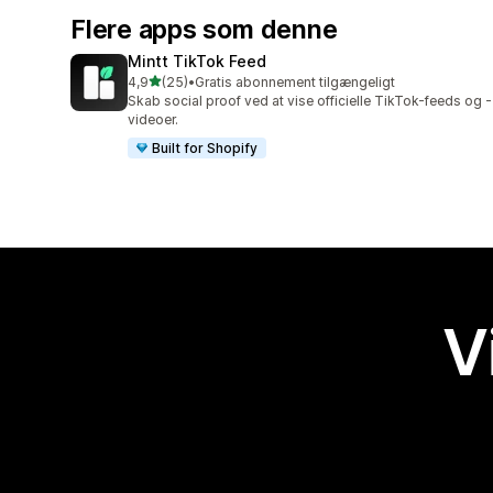
Flere apps som denne
Mintt TikTok Feed
ud af 5 stjerner
4,9
(25)
•
Gratis abonnement tilgængeligt
25 anmeldelser i alt
Skab social proof ved at vise officielle TikTok-feeds og -
videoer.
Built for Shopify
V