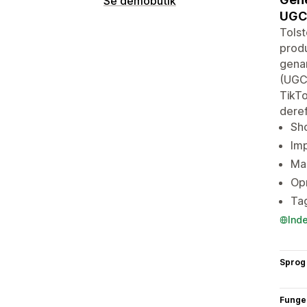
Se demobutik
UGC 
Tolst
produ
genan
(UGC)
TikTo
deref
Sho
Imp
Ma
Opr
Tag
Ind
Sprog
Funge