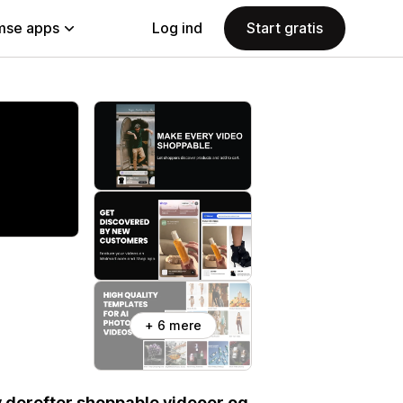
se apps
Log ind
Start gratis
+ 6 mere
v derefter shoppable videoer og