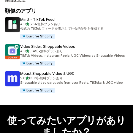
類似のアプリ
Mintt ‑ TikTok Feed
5つ星中
4.9
(25)
•
無料プランあり
合計レビュー数：25件
公式の TikTok フィードを表示して社会的証明を作成する
Built for Shopify
Video Slider: Shoppable Videos
5つ星中
4.9
(349)
•
無料プランあり
合計レビュー数：349件
TikTok Videos, Instagram Reels, UGC Videos as Shoppable Videos
Built for Shopify
Moast Shoppable Video & UGC
5つ星中
5.0
(306)
•
無料プランあり
合計レビュー数：306件
Shoppable video carousels from your Reels, TikToks & UGC video
Built for Shopify
使ってみたいアプリがあり
ましたか？