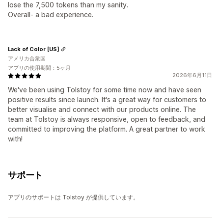
lose the 7,500 tokens than my sanity.
Overall- a bad experience.
Lack of Color [US]
アメリカ合衆国
アプリの使用期間：5ヶ月
2026年6月11日
We've been using Tolstoy for some time now and have seen
positive results since launch. It's a great way for customers to
better visualise and connect with our products online. The
team at Tolstoy is always responsive, open to feedback, and
committed to improving the platform. A great partner to work
with!
サポート
アプリのサポートは Tolstoy が提供しています。