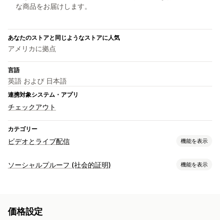
な商品をお届けします。
あなたのストアと同じようなストアに人気
アメリカに拠点
言語
英語 および 日本語
連携対象システム・アプリ
チェックアウト
カテゴリー
ビデオとライブ配信
機能を表示
動画管理
ソーシャルプルーフ (社会的証明)
機能を表示
購入可能な動画
ライブイベント
自動再生
カートに追加
コンテンツタイプ
インタラクティブ動画
チェックアウト
UGC
UGC
写真
動画
リール
ハッシュタグ
レビュー
ソーシャルメディアでの共有
マルチチャネル
分析
通知
価格設定
表示オプション