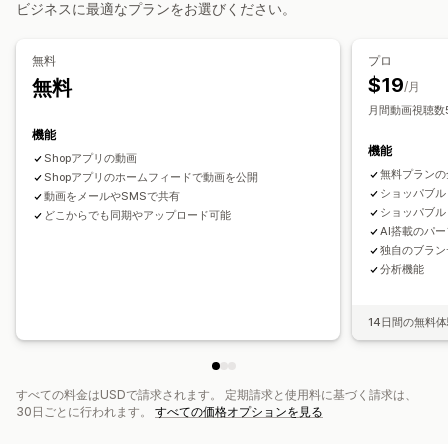
カスタマイズ
ビジネスに最適なプランをお選びください。
ユニーク訪問者数
商品閲覧回数
最近の訪問者数
レビュー件数
動画編集
録画ツール
動画テンプレート
動画のインポート
販売件数
最近の購入数
お気に入り商品
カスタム通知
動画の背景
動画プレイヤー
カスタムURL
動画ウィジェット
無料
プロ
複数言語
商品を購入可能なフィード
カスタムレイアウト
埋め込み式動画
ポップアップ
カルーセル
モバイル対応
$19
無料
/月
SNSリンク
月間動画視聴数5
機能
分析
機能
Shopアプリの動画
エンゲージメント追跡
コンバージョントラッキング
無料プランの全
Shopアプリのホームフィードで動画を公開
ショッパブル
動画をメールやSMSで共有
ショッパブル
どこからでも同期やアップロード可能
AI搭載のパ
独自のブラン
分析機能
14日間の無料
すべての料金はUSDで請求されます。 定期請求と使用料に基づく請求は、
30日ごとに行われます。
すべての価格オプションを見る