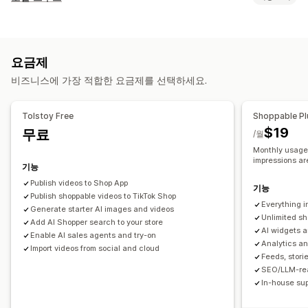
쇼핑 가능한 동영상
실시간 이벤트
자동 실행
카트에 추가
콘텐츠 유형
대화형 동영상
결제
UGC
소셜 공유
멀티채널
분석
알림
UGC
사진
동영상
릴스
해시태그
리뷰
맞춤 설정
요금제
표시 옵션
동영상 편집
녹화 도구
동영상 템플릿
동영상 가져오기
비즈니스에 가장 적합한 요금제를 선택하세요.
고유한 방문자 수
제품 보기
최근 방문자
리뷰 수
판매 수
동영상 배경
동영상 플레이어
사용자 지정 URL
동영상 위젯
최근 구매
좋아요를 받은 제품
사용자 지정 알림
여러 언어
임베디드 동영상
팝업
캐러셀
모바일 반응형
Tolstoy Free
Shoppable Pl
쇼핑 가능한 피드
사용자 지정 레이아웃
소셜 링크
$19
무료
/월
Monthly usage:
분석
impressions ar
기능
참여 추적
전환 추적
Publish videos to Shop App
기능
Publish shoppable videos to TikTok Shop
Everything i
Generate starter AI images and videos
Unlimited sh
Add AI Shopper search to your store
AI widgets 
Enable AI sales agents and try-on
Analytics an
Import videos from social and cloud
Feeds, storie
SEO/LLM-rea
In-house sup