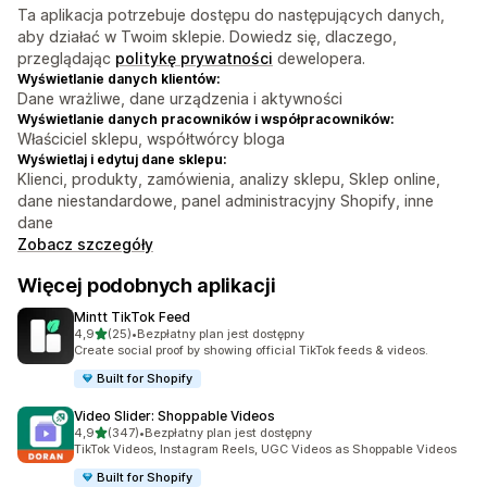
Ta aplikacja potrzebuje dostępu do następujących danych,
aby działać w Twoim sklepie. Dowiedz się, dlaczego,
przeglądając
politykę prywatności
dewelopera.
Wyświetlanie danych klientów:
Dane wrażliwe, dane urządzenia i aktywności
Wyświetlanie danych pracowników i współpracowników:
Właściciel sklepu, współtwórcy bloga
Wyświetlaj i edytuj dane sklepu:
Klienci, produkty, zamówienia, analizy sklepu, Sklep online,
dane niestandardowe, panel administracyjny Shopify, inne
dane
Zobacz szczegóły
Więcej podobnych aplikacji
Mintt TikTok Feed
na 5 gwiazdek
4,9
(25)
•
Bezpłatny plan jest dostępny
Łączna liczba recenzji: 25
Create social proof by showing official TikTok feeds & videos.
Built for Shopify
Video Slider: Shoppable Videos
na 5 gwiazdek
4,9
(347)
•
Bezpłatny plan jest dostępny
Łączna liczba recenzji: 347
TikTok Videos, Instagram Reels, UGC Videos as Shoppable Videos
Built for Shopify