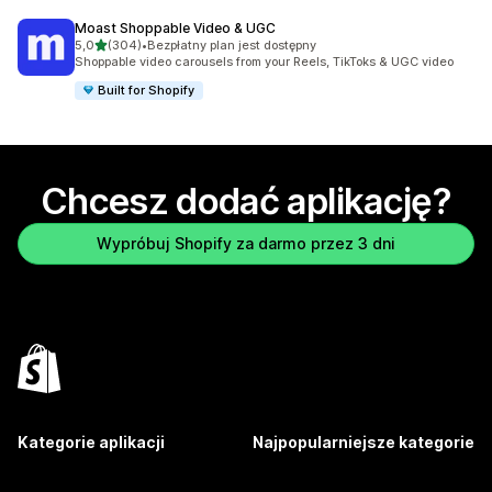
Moast Shoppable Video & UGC
na 5 gwiazdek
5,0
(304)
•
Bezpłatny plan jest dostępny
Łączna liczba recenzji: 304
Shoppable video carousels from your Reels, TikToks & UGC video
Built for Shopify
Chcesz dodać aplikację?
Wypróbuj Shopify za darmo przez 3 dni
Kategorie aplikacji
Najpopularniejsze kategorie