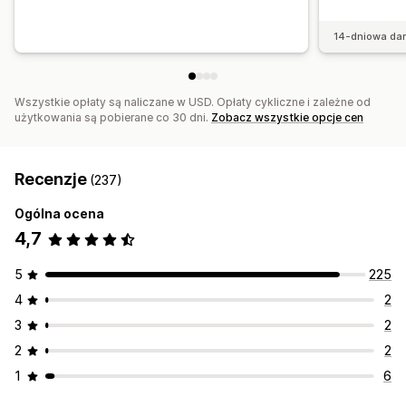
14-dniowa da
Wszystkie opłaty są naliczane w USD. Opłaty cykliczne i zależne od
użytkowania są pobierane co 30 dni.
Zobacz wszystkie opcje cen
Recenzje
(237)
Ogólna ocena
4,7
5
225
4
2
3
2
2
2
1
6