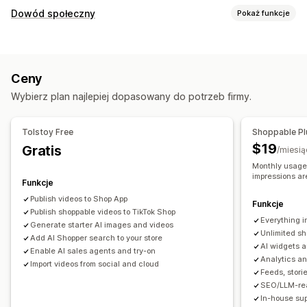
Zarządzanie filmami
Dowód społeczny
Pokaż funkcje
Filmy z produktami dostępnymi do zakupu
Typy zawartości
Wydarzenia na żywo
Automatyczne odtwarzanie
UGC
Zdjęcia
Filmy
Rolki
Hasztagi
Recenzje
Dodaj do koszyka
Filmy interaktywne
Realizacja zakupu
Ceny
UGC
Udostępnianie w mediach społecznościowych
Opcje wyświetlania
Wybierz plan najlepiej dopasowany do potrzeb firmy.
Wiele kanałów
Analizy
Powiadomienia
Unikalni odwiedzający
Wyświetlenia produktu
Ostatni odwiedzający
Liczba recenzji
Liczba sprzedaży
Dostosowanie
Tolstoy Free
Shoppable Pl
Ostatnie zakupy
Polubione produkty
Edycja filmów
Narzędzia do nagrywania
Szablony filmów
$19
Gratis
/miesią
Niestandardowe powiadomienia
Wielojęzyczne
Import filmów
Film w tle
Odtwarzacz wideo
Monthly usage:
Pliki produktowe z produktami dostępnymi do zakupu
impressions ar
Niestandardowy URL
Widżet filmów
Osadzone filmy
Funkcje
Układy niestandardowe
Wyskakujące okienka
Karuzele
Publish videos to Shop App
Funkcje
Linki w mediach społecznościowych
Publish shoppable videos to TikTok Shop
Responsywność na urządzeniach mobilnych
Everything i
Generate starter AI images and videos
Unlimited sh
Analizy
Add AI Shopper search to your store
AI widgets 
Enable AI sales agents and try-on
Śledzenie zaangażowania
Śledzenie konwersji
Analytics an
Import videos from social and cloud
Feeds, storie
SEO/LLM-rea
In-house sup