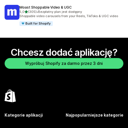
Moast Shoppable Video & UGC
na 5 gwiazdek
5,0
(305)
•
Bezpłatny plan jest dostępny
Łączna liczba recenzji: 305
Shoppable video carousels from your Reels, TikToks & UGC video
Built for Shopify
Chcesz dodać aplikację?
Wypróbuj Shopify za darmo przez 3 dni
Kategorie aplikacji
Najpopularniejsze kategorie