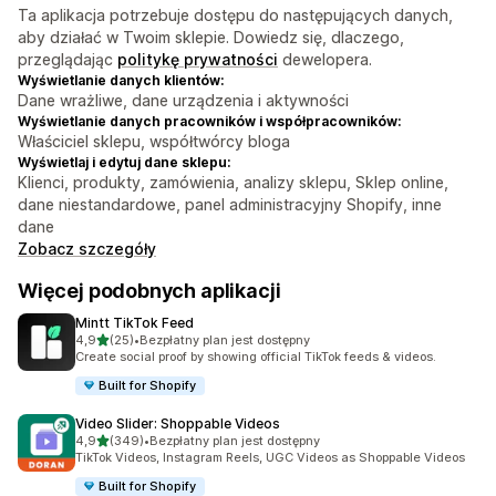
Ta aplikacja potrzebuje dostępu do następujących danych,
aby działać w Twoim sklepie. Dowiedz się, dlaczego,
przeglądając
politykę prywatności
dewelopera.
Wyświetlanie danych klientów:
Dane wrażliwe, dane urządzenia i aktywności
Wyświetlanie danych pracowników i współpracowników:
Właściciel sklepu, współtwórcy bloga
Wyświetlaj i edytuj dane sklepu:
Klienci, produkty, zamówienia, analizy sklepu, Sklep online,
dane niestandardowe, panel administracyjny Shopify, inne
dane
Zobacz szczegóły
Więcej podobnych aplikacji
Mintt TikTok Feed
na 5 gwiazdek
4,9
(25)
•
Bezpłatny plan jest dostępny
Łączna liczba recenzji: 25
Create social proof by showing official TikTok feeds & videos.
Built for Shopify
Video Slider: Shoppable Videos
na 5 gwiazdek
4,9
(349)
•
Bezpłatny plan jest dostępny
Łączna liczba recenzji: 349
TikTok Videos, Instagram Reels, UGC Videos as Shoppable Videos
Built for Shopify