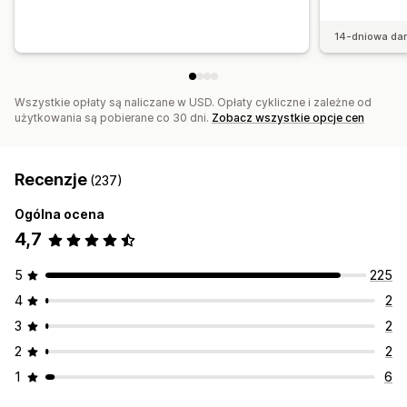
14-dniowa da
Wszystkie opłaty są naliczane w USD. Opłaty cykliczne i zależne od
użytkowania są pobierane co 30 dni.
Zobacz wszystkie opcje cen
Recenzje
(237)
Ogólna ocena
4,7
5
225
4
2
3
2
2
2
1
6