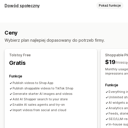
Zarządzanie filmami
Dowód społeczny
Pokaż funkcje
Filmy z produktami dostępnymi do zakupu
Typy zawartości
Wydarzenia na żywo
Automatyczne odtwarzanie
UGC
Zdjęcia
Filmy
Rolki
Hasztagi
Recenzje
Dodaj do koszyka
Filmy interaktywne
Realizacja zakupu
Ceny
UGC
Udostępnianie w mediach społecznościowych
Opcje wyświetlania
Wybierz plan najlepiej dopasowany do potrzeb firmy.
Wiele kanałów
Analizy
Powiadomienia
Unikalni odwiedzający
Wyświetlenia produktu
Ostatni odwiedzający
Liczba recenzji
Liczba sprzedaży
Dostosowanie
Tolstoy Free
Shoppable Pl
Ostatnie zakupy
Polubione produkty
Edycja filmów
Narzędzia do nagrywania
Szablony filmów
$19
Gratis
/miesią
Niestandardowe powiadomienia
Wielojęzyczne
Import filmów
Film w tle
Odtwarzacz wideo
Monthly usage:
Pliki produktowe z produktami dostępnymi do zakupu
impressions ar
Niestandardowy URL
Widżet filmów
Osadzone filmy
Funkcje
Układy niestandardowe
Wyskakujące okienka
Karuzele
Publish videos to Shop App
Funkcje
Linki w mediach społecznościowych
Publish shoppable videos to TikTok Shop
Responsywność na urządzeniach mobilnych
Everything i
Generate starter AI images and videos
Unlimited sh
Analizy
Add AI Shopper search to your store
AI widgets 
Enable AI sales agents and try-on
Śledzenie zaangażowania
Śledzenie konwersji
Analytics an
Import videos from social and cloud
Feeds, storie
SEO/LLM-rea
In-house sup