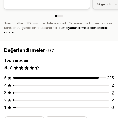
14 günlük ücr
Tüm ücretler USD cinsinden faturalandırılır. Yinelenen ve kullanıma dayalı
ücretler 30 günde bir faturalandırılır.
Tüm fiyatlandırma seçeneklerini
göster
Değerlendirmeler
(237)
Toplam puan
4,7
5
225
4
2
3
2
2
2
1
6