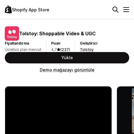
Shopify App Store
Tolstoy: Shoppable Video & UGC
Fiyatlandırma
Puan
Geliştirici
Ücretsiz plan mevcut
4,7
(237)
Tolstoy
Yükle
Demo mağazayı görüntüle