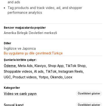
and ads
Tag products and track video, ad, and shopper
performance analytics
Benzer mağazalarda popüler
Amerika Birleşik Devletleri merkezli
Diller
İngilizce ve Japonca
Bu uygulama şu dile çevrilmedi:Türkçe
Şunlarla birlikte çalışır:
Ödeme
Meta Ads, Klaviyo
Shop App, TikTok Shop
Shoppable videos, AI ads
TikTok, Instagram Reels
UGC, Product videos
Yotpo, Okendo, Loox
Kategoriler
Video ve canlı yayın
Özellikleri göster
Video yönetimi
Sosyal kanıt
Özellikleri göster