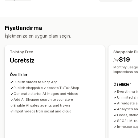
Alışveriş yapmaya olanak sağlayan videolar
İçerik türleri
Canlı etkinlikler
Otomatik oynatma
Sepete ekle
UGC
Fotoğraflar
Videolar
Reels
Hashtag’ler
Etkileşimli video
Ödeme
UGC
Sosyal paylaşım
Fiyatlandırma
Değerlendirmeler
Çoklu kanal
Analizler
Bildirimler
İşletmenize en uygun planı seçin.
Görüntüleme seçenekleri
Özelleştirme
Benzersiz ziyaretçiler
Ürün görüntülemeleri
Video düzenleme
Kayıt araçları
Video şablonları
Tolstoy Free
Shoppable Pl
Yakın tarihli ziyaretçiler
Değerlendirme sayımı
Video içe aktarma
Video arka planı
Video oynatıcı
$19
Ücretsiz
/ay
Satış sayımı
En son satın alınanlar
Beğenilen ürünler
Özel URL
Video widget'ı
Ekli videolar
Açılır pencereler
Monthly usage:
Özel bildirimler
Çoklu dil
impressions ar
Döngüsel görünümler
Mobil duyarlı
Özellikler
Alışveriş yapmaya olanak sağlayan akışlar
Özel düzenler
Publish videos to Shop App
Özellikler
Sosyal medya bağlantıları
Publish shoppable videos to TikTok Shop
Everything i
Generate starter AI images and videos
Unlimited sh
Analizler
Add AI Shopper search to your store
AI widgets 
Enable AI sales agents and try-on
Etkileşim takibi
Dönüşüm izleme
Analytics an
Import videos from social and cloud
Feeds, storie
SEO/LLM-rea
In-house sup