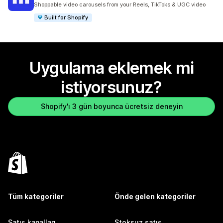
toplam 304 değerlendirme
Shoppable video carousels from your Reels, TikToks & UGC video
Built for Shopify
Uygulama eklemek mi
istiyorsunuz?
Shopify'ı 3 gün boyunca ücretsiz deneyin
Tüm kategoriler
Önde gelen kategoriler
Satış kanalları
Stoksuz satış