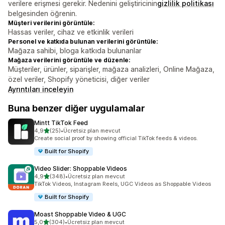
verilere erişmesi gerekir. Nedenini geliştiricinin
gizlilik politikası
belgesinden öğrenin.
Müşteri verilerini görüntüle:
Hassas veriler, cihaz ve etkinlik verileri
Personel ve katkıda bulunan verilerini görüntüle:
Mağaza sahibi, bloga katkıda bulunanlar
Mağaza verilerini görüntüle ve düzenle:
Müşteriler, ürünler, siparişler, mağaza analizleri, Online Mağaza,
özel veriler, Shopify yöneticisi, diğer veriler
Ayrıntıları inceleyin
Buna benzer diğer uygulamalar
Mintt TikTok Feed
5 yıldız üzerinden
4,9
(25)
•
Ücretsiz plan mevcut
toplam 25 değerlendirme
Create social proof by showing official TikTok feeds & videos.
Built for Shopify
Video Slider: Shoppable Videos
5 yıldız üzerinden
4,9
(348)
•
Ücretsiz plan mevcut
toplam 348 değerlendirme
TikTok Videos, Instagram Reels, UGC Videos as Shoppable Videos
Built for Shopify
Moast Shoppable Video & UGC
5 yıldız üzerinden
5,0
(304)
•
Ücretsiz plan mevcut