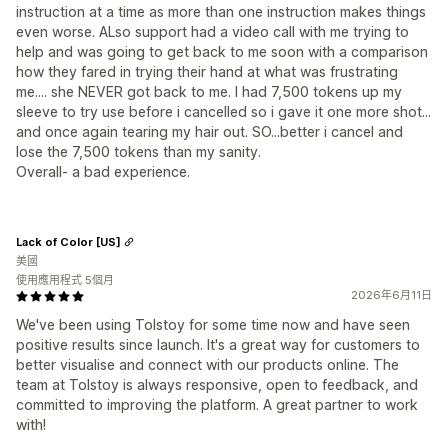
instruction at a time as more than one instruction makes things
even worse. ALso support had a video call with me trying to
help and was going to get back to me soon with a comparison
how they fared in trying their hand at what was frustrating
me.... she NEVER got back to me. I had 7,500 tokens up my
sleeve to try use before i cancelled so i gave it one more shot...
and once again tearing my hair out. SO...better i cancel and
lose the 7,500 tokens than my sanity.
Overall- a bad experience.
Lack of Color [US]
美國
使用應用程式 5個月
2026年6月11日
We've been using Tolstoy for some time now and have seen
positive results since launch. It's a great way for customers to
better visualise and connect with our products online. The
team at Tolstoy is always responsive, open to feedback, and
committed to improving the platform. A great partner to work
with!