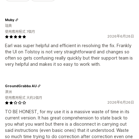
Muby
瑞典
使用應用程式 7個月
2026年6月28日
Earl was super helpful and efficient in resolving the fix. Frankly
the UI on Tolstoy is not very straightforward and changes so
often so gets confusing really quickly but their support team is
very helpful and makes it so easy to work with.
GroundGrabba AU
澳洲
使用應用程式 大約2個月
2026年6月26日
TO BE HONEST, for my use it is a massive waste of time in its
current version. It has great comprehension to state back to
you what you want but there is a disconnect in carrying out
said instructions (even basic ones) that it understood. Waste
so much time trying to do correction after correction even one