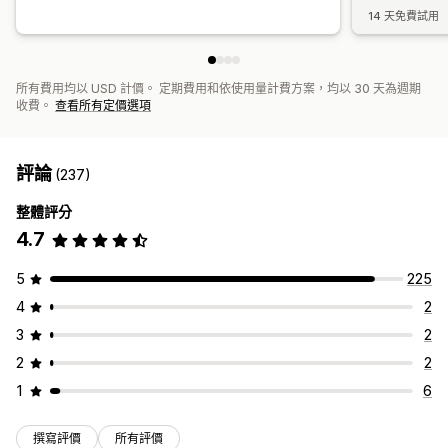
14 天免費試用
所有費用均以 USD 計價。 定期費用和依使用量計費方案，均以 30 天為週期
收費。
查看所有定價選項
評論
(237)
整體評分
4.7
5
225
4
2
3
2
2
2
1
6
撰寫評價
所有評價