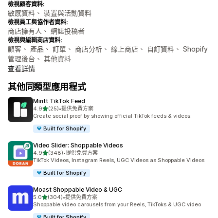
檢視顧客資料:
敏感資料、 裝置與活動資料
檢視員工與協作者資料:
商店擁有人、 網誌投稿者
檢視與編輯商店資料:
顧客、 產品、 訂單、 商店分析、 線上商店、 自訂資料、 Shopify
管理後台、 其他資料
查看詳情
其他同類型應用程式
Mintt TikTok Feed
滿分 5 顆星
4.9
(25)
•
提供免費方案
共有 25 則評價
Create social proof by showing official TikTok feeds & videos.
Built for Shopify
Video Slider: Shoppable Videos
滿分 5 顆星
4.9
(348)
•
提供免費方案
共有 348 則評價
TikTok Videos, Instagram Reels, UGC Videos as Shoppable Videos
Built for Shopify
Moast Shoppable Video & UGC
滿分 5 顆星
5.0
(304)
•
提供免費方案
共有 304 則評價
Shoppable video carousels from your Reels, TikToks & UGC video
Built for Shopify