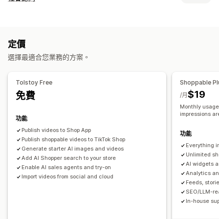
可購買影片
直播活動
自動播放
加入購物車
互動式影片
內容類型
結帳頁面
UGC
社群分享
多項管道
分析
通知
UGC
相片
影片
Reels
主題標籤
評價
自訂
定價
顯示選項
影片編輯
錄影工具
影片範本
影片匯入
影片背景
影片播放器
選擇最適合您業務的方案。
不重複的訪客
商品閱覽數
最近訪客
評價數
銷售次數
自訂網址
影片小工具
嵌入式影片
彈出式視窗
輪播
最近購買商品
按讚商品
自訂通知
多國語言
可購買摘要
行動裝置回應式設計
Tolstoy Free
Shoppable Pl
自訂版面配置
社群媒體連結
$19
免費
/月
Monthly usage:
分析
impressions ar
功能
互動追蹤
轉換追蹤
Publish videos to Shop App
功能
Publish shoppable videos to TikTok Shop
Everything i
Generate starter AI images and videos
Unlimited sh
Add AI Shopper search to your store
AI widgets 
Enable AI sales agents and try-on
Analytics an
Import videos from social and cloud
Feeds, storie
SEO/LLM-rea
In-house sup