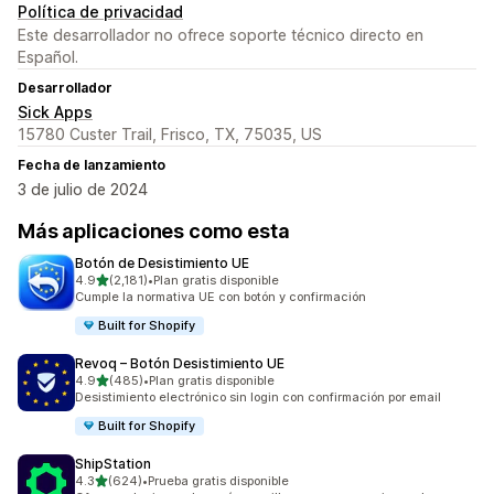
Política de privacidad
Este desarrollador no ofrece soporte técnico directo en
Español.
Desarrollador
Sick Apps
15780 Custer Trail, Frisco, TX, 75035, US
Fecha de lanzamiento
3 de julio de 2024
Más aplicaciones como esta
Botón de Desistimiento UE
de 5 estrellas
4.9
(2,181)
•
Plan gratis disponible
2181 reseñas en total
Cumple la normativa UE con botón y confirmación
Built for Shopify
Revoq – Botón Desistimiento UE
de 5 estrellas
4.9
(485)
•
Plan gratis disponible
485 reseñas en total
Desistimiento electrónico sin login con confirmación por email
Built for Shopify
ShipStation
de 5 estrellas
4.3
(624)
•
Prueba gratis disponible
624 reseñas en total