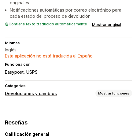
originales
Notificaciones automáticas por correo electrónico para
cada estado del proceso de devolución
Contiene texto traducido automáticamente
Mostrar original
Idiomas
Inglés
Esta aplicación no está traducida al Español
Funciona con
Easypost
USPS
Categorías
Devoluciones y cambios
Mostrar funciones
Opciones de devolución
Reembolsos automatizados
Reembolsos manuales
Reseñas
Cambios
Reemplazos
Tarjetas de regalo
Crédito en tienda
Devoluciones de regalos
Calificación general