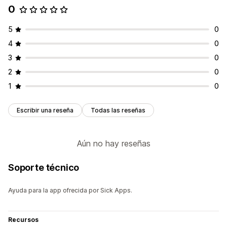
0
Gestión de devoluciones
Portal de devoluciones
5
0
Artículos que no se pueden devolver
4
0
Motivos de devolución
Seguimiento de la devolución
3
0
Notificaciones de correo electrónico
2
0
Promoción de marca personalizada
1
0
Gestión de reembolsos
Actualizaciones de existencias
Informes y estadísticas
Escribir una reseña
Todas las reseñas
Aún no hay reseñas
Soporte técnico
Ayuda para la app ofrecida por Sick Apps.
Recursos