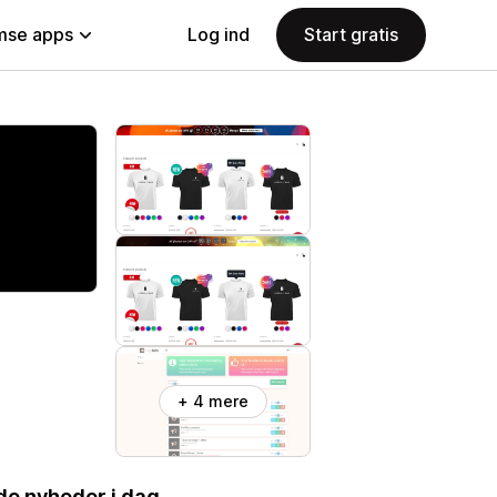
se apps
Log ind
Start gratis
+ 4 mere
de nyheder i dag.