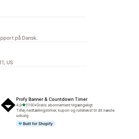
upport på Dansk.
11, US
Profy Banner & Countdown Timer
ud af 5 stjerner
4,9
(119)
•
Gratis abonnement tilgængeligt
119 anmeldelser i alt
Tilføj nedtællingstimer, kupon og rulletekst til dit næste
udsalg
Built for Shopify