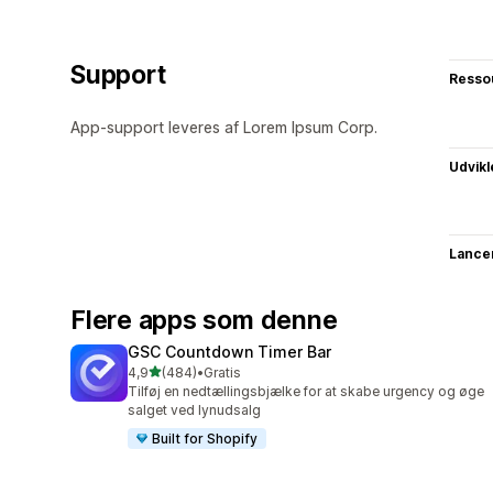
Support
Resso
App-support leveres af Lorem Ipsum Corp.
Udvikl
Lance
Flere apps som denne
GSC Countdown Timer Bar
ud af 5 stjerner
4,9
(484)
•
Gratis
484 anmeldelser i alt
Tilføj en nedtællingsbjælke for at skabe urgency og øge
salget ved lynudsalg
Built for Shopify