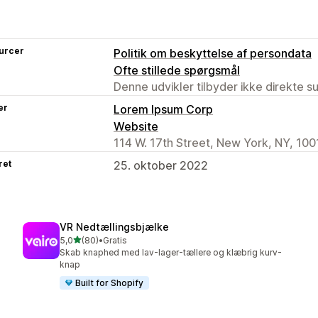
urcer
Politik om beskyttelse af persondata
Ofte stillede spørgsmål
Denne udvikler tilbyder ikke direkte s
er
Lorem Ipsum Corp
Website
114 W. 17th Street, New York, NY, 100
ret
25. oktober 2022
VR Nedtællingsbjælke
ud af 5 stjerner
5,0
(80)
•
Gratis
80 anmeldelser i alt
Skab knaphed med lav-lager-tællere og klæbrig kurv-
knap
Built for Shopify