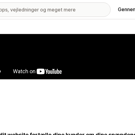
Gennem
ri med udvalgte billeder
dit website fortælle dine kunder om dine spænden