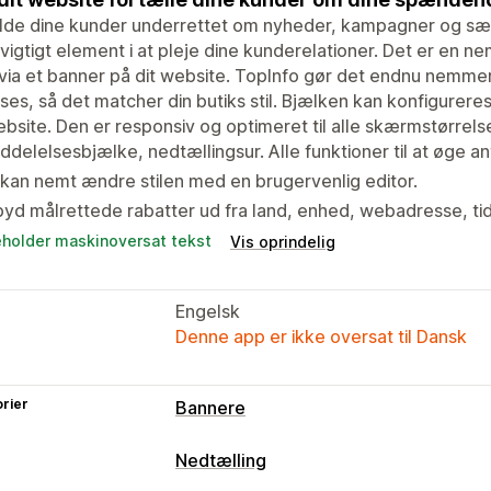
lde dine kunder underrettet om nyheder, kampagner og sær
 vigtigt element i at pleje dine kunderelationer. Det er en n
ia et banner på dit website. TopInfo gør det endnu nemmer
sses, så det matcher din butiks stil. Bjælken kan konfigureres 
ebsite. Den er responsiv og optimeret til alle skærmstørrel
delelsesbjælke, nedtællingsur. Alle funktioner til at øge an
kan nemt ændre stilen med en brugervenlig editor.
byd målrettede rabatter ud fra land, enhed, webadresse, t
eholder maskinoversat tekst
Vis oprindelig
Engelsk
Denne app er ikke oversat til Dansk
rier
Bannere
Bannertype
Nedtælling
Annonceringslinje
Gratis levering
Ma