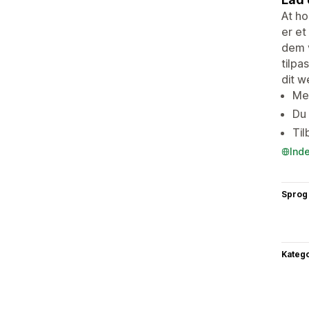
At ho
er et
dem v
tilpa
dit w
Med
Du 
Til
Ind
Sprog
Katego