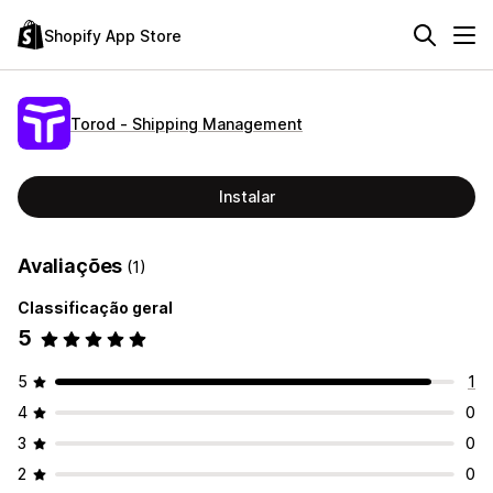
Shopify App Store
Torod ‑ Shipping Management
Instalar
Avaliações
(1)
Classificação geral
5
5
1
4
0
3
0
2
0