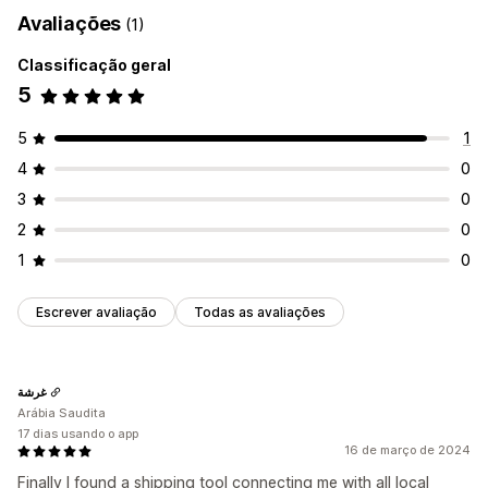
Avaliações
(1)
Classificação geral
5
5
1
4
0
3
0
2
0
1
0
Escrever avaliação
Todas as avaliações
غرشة
Arábia Saudita
17 dias usando o app
16 de março de 2024
Finally I found a shipping tool connecting me with all local