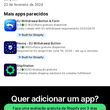
23 de fevereiro de 2024
Mais apps parecidos
EU Withdrawal Button & Form
de 5 estrelas
4,9
(2.182)
•
Plano gratuito disponível
2182 avaliações ao todo
Easily comply with EU withdrawal requirements 2023/2673
Built for Shopify
Revoq ‑ EU Withdrawal Button
de 5 estrelas
4,9
(485)
•
Plano gratuito disponível
485 avaliações ao todo
Required for EU shops from June 19, 2026 – set up in minutes.
Built for Shopify
ShipStation
de 5 estrelas
4,3
(625)
•
Avaliação gratuita
625 avaliações ao todo
Offering simple shipping solutions for complex fulfillment
Quer adicionar um app?
Faça uma avaliação gratuita da Shopify por 3 dias