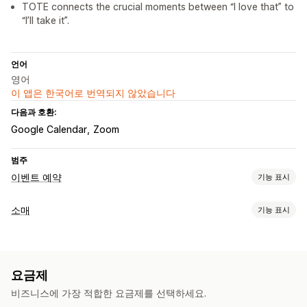
TOTE connects the crucial moments between “I love that” to
“I’ll take it”.
언어
영어
이 앱은 한국어로 번역되지 않았습니다
다음과 호환:
Google Calendar
Zoom
범주
이벤트 예약
기능 표시
이벤트 유형
소매
기능 표시
약속
서비스
예약
오프라인
온라인
POS
예약 관리
발주 주문
약속 예약
판매 보고서
캘린더
일정
시간대
블록 날짜
여러 예약
예약 취소
요금제
재고 관리
데이터 동기화
이메일 알림
SMS 알림
여러 위치
비즈니스에 가장 적합한 요금제를 선택하세요.
재고 수준
실시간 동기화
자동 업데이트
여러 위치