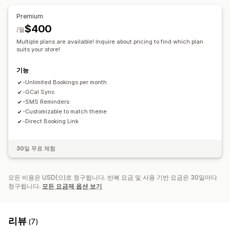
맞춤 설정
직원 관리
Premium
예약 페이지
캘린더 위젯
사용자 지정 티켓
사용자 지정 양식
$400
일정
/월
사용자 지정 알림
브랜딩
사용자 지정 CSS
Multiple plans are available! Inquire about pricing to find which plan
suits your store!
기능
-Unlimited Bookings per month
-GCal Sync
-SMS Reminders
-Customizable to match theme
-Direct Booking Link
30일 무료 체험
모든 비용은 USD(으)로 청구됩니다. 반복 요금 및 사용 기반 요금은 30일마다
청구됩니다.
모든 요금제 옵션 보기
리뷰
(7)