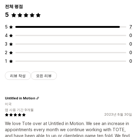
전체 평점
5
5
7
4
0
3
0
2
0
1
0
리뷰 작성
모든 리뷰
Untitled in Motion
미국
앱 사용 기간 9개월
2023년 8월 30일
We love Tote over at Untitled in Motion. We see an increase in
appointments every month we continue working with TOTE,
and have been able to up or clienteling game ten fold. We find