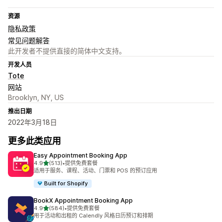
资源
隐私政策
常见问题解答
此开发者不提供直接的简体中文支持。
开发人员
Tote
网站
Brooklyn, NY, US
推出日期
2022年3月18日
更多此类应用
Easy Appointment Booking App
星（满分 5 星）
4.9
(513)
•
提供免费套餐
总共 513 条评论
适用于服务、课程、活动、门票和 POS 的预订应用
Built for Shopify
BookX Appointment Booking App
星（满分 5 星）
4.9
(584)
•
提供免费套餐
总共 584 条评论
用于活动和出租的 Calendly 风格日历预订和排期