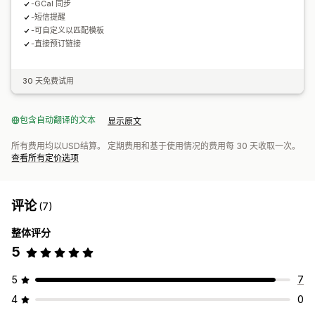
-GCal 同步
-短信提醒
-可自定义以匹配模板
-直接预订链接
30 天免费试用
包含自动翻译的文本
显示原文
所有费用均以USD结算。 定期费用和基于使用情况的费用每 30 天收取一次。
查看所有定价选项
评论
(7)
整体评分
5
5
7
4
0