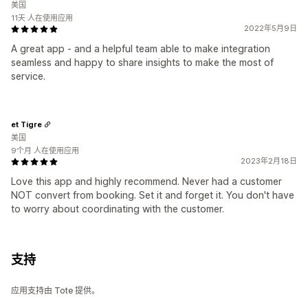
美国
11天 人在使用应用
2022年5月9日
A great app - and a helpful team able to make integration
seamless and happy to share insights to make the most of
service.
et Tigre
美国
9个月 人在使用应用
2023年2月18日
Love this app and highly recommend. Never had a customer
NOT convert from booking. Set it and forget it. You don't have
to worry about coordinating with the customer.
支持
应用支持由 Tote 提供。