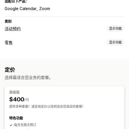
适配以下产品：
Google Calendar
Zoom
类别
活动预约
显示功能
活动类型
零售
显示功能
预约
服务
预订
线下
在线
POS
预约管理
草稿订单
预约
销售报告
日历
安排日程
时间段
屏蔽日期
多次预约
取消预约
数据同步
定价
库存管理
电子邮件通知
短信通知
多个地点
选择最适合您业务的套餐。
库存水平
实时同步
自动更新
多个地点
自定义
员工管理
高级版
预约页面
日历小组件
定制票
自定义表格
自定义通知
品牌营销
$400
安排日程
/月
自定义 CSS
提供多种套餐！请咨询定价以找到适合您商店的套餐！
特色功能
-每月无限次预订