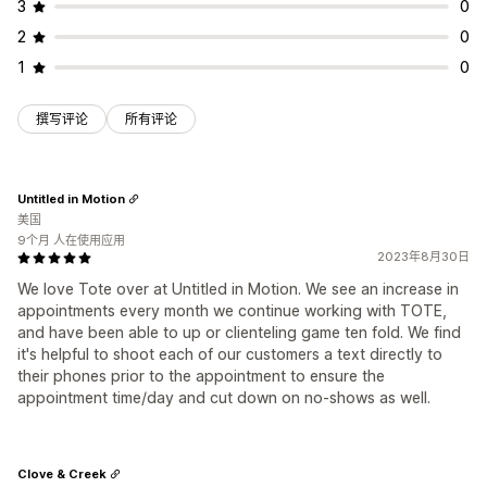
3
0
2
0
1
0
撰写评论
所有评论
Untitled in Motion
美国
9个月 人在使用应用
2023年8月30日
We love Tote over at Untitled in Motion. We see an increase in
appointments every month we continue working with TOTE,
and have been able to up or clienteling game ten fold. We find
it's helpful to shoot each of our customers a text directly to
their phones prior to the appointment to ensure the
appointment time/day and cut down on no-shows as well.
Clove & Creek