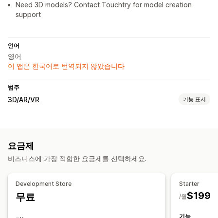
Need 3D models? Contact Touchtry for model creation
support
언어
영어
이 앱은 한국어로 번역되지 않았습니다
범주
3D/AR/VR
기능 표시
시각화
3D 모델
증강 현실
제품 가상 착용(사용)
얼굴 추적
요금제
실시간 미리보기
비즈니스에 가장 적합한 요금제를 선택하세요.
맞춤 설정
파일 업로드
모바일 반응형
Development Store
Starter
$199
무료
/월
기능