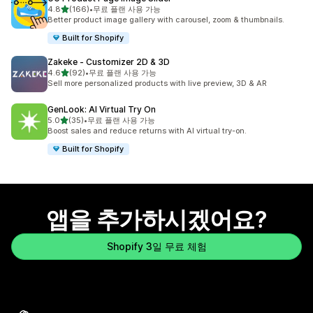
별 5개 중
4.8
(166)
•
무료 플랜 사용 가능
총 리뷰 166개
Better product image gallery with carousel, zoom & thumbnails.
Built for Shopify
Zakeke ‑ Customizer 2D & 3D
별 5개 중
4.6
(92)
•
무료 플랜 사용 가능
총 리뷰 92개
Sell more personalized products with live preview, 3D & AR
GenLook: AI Virtual Try On
별 5개 중
5.0
(35)
•
무료 플랜 사용 가능
총 리뷰 35개
Boost sales and reduce returns with AI virtual try-on.
Built for Shopify
앱을 추가하시겠어요?
Shopify 3일 무료 체험