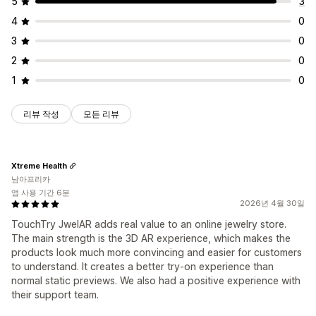
5
3
4
0
3
0
2
0
1
0
리뷰 작성
모든 리뷰
Xtreme Health
남아프리카
앱 사용 기간 6분
2026년 4월 30일
TouchTry JwelAR adds real value to an online jewelry store.
The main strength is the 3D AR experience, which makes the
products look much more convincing and easier for customers
to understand. It creates a better try-on experience than
normal static previews. We also had a positive experience with
their support team.