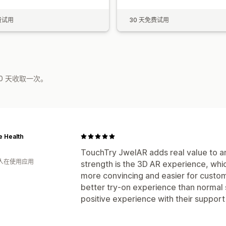
费试用
30 天免费试用
0 天收取一次。
e Health
TouchTry JwelAR adds real value to an
 人在使用应用
strength is the 3D AR experience, wh
more convincing and easier for custom
better try-on experience than normal 
positive experience with their support