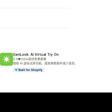
GenLook: AI Virtual Try On
星（满分 5 星）
5.0
(35)
•
提供免费套餐
总共 35 条评论
借助 AI 虚拟试穿功能，提高销售额并减少退货。
Built for Shopify