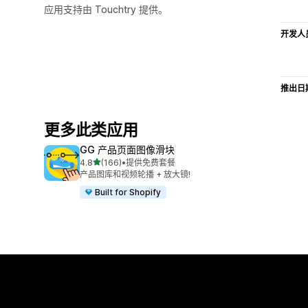
应用支持由 Touchtry 提供。
开发人
推出日
更多此类应用
GG 产品页面图像滑块
星（满分 5 星）
4.8
(166)
•
提供免费套餐
总共 166 条评论
产品图库和视频轮播 + 放大镜!
Built for Shopify