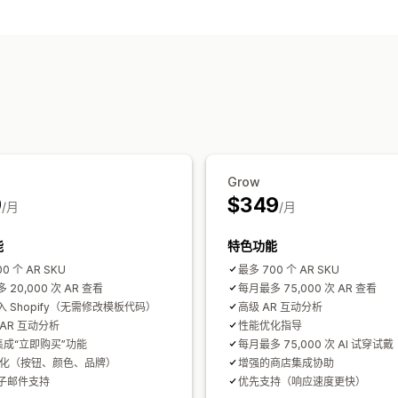
可视化
3D 模型
增强现实
虚拟试穿
人脸跟踪
自定义
文件上传
自动适应移动设备
Grow
9
$349
/月
/月
能
特色功能
0 个 AR SKU
最多 700 个 AR SKU
 20,000 次 AR 查看
每月最多 75,000 次 AR 查看
 Shopify（无需修改模板代码）
高级 AR 互动分析
AR 互动分析
性能优化指导
集成“立即购买”功能
每月最多 75,000 次 AI 试穿试戴
个性化（按钮、颜色、品牌）
增强的商店集成协助
子邮件支持
优先支持（响应速度更快）