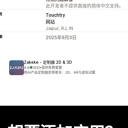
此开发者不提供直接的简体中文支持。
员
Touchtry
网站
Jaipur, RJ, IN
期
2025年9月3日
Zakeke ‑ 定制器 2D & 3D
星（满分 5 星）
4.6
(92)
•
提供免费套餐
总共 92 条评论
用AI产品定制器卖得更多：3D、AR与虚拟试戴