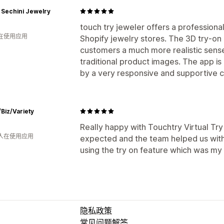
 Sechini Jewelry
touch try jeweler offers a professional
人在使用应用
Shopify jewelry stores. The 3D try-on
customers a much more realistic sens
traditional product images. The app is
by a very responsive and supportive 
Biz/Variety
Really happy with Touchtry Virtual Try
 人在使用应用
expected and the team helped us with
using the try on feature which was my 
隐私政策
常见问题解答