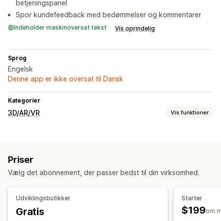
betjeningspanel
Spor kundefeedback med bedømmelser og kommentarer
Indeholder maskinoversat tekst
Vis oprindelig
Sprog
Engelsk
Denne app er ikke oversat til Dansk
Kategorier
3D/AR/VR
Vis funktioner
Visualisering
3D-modeller
360-graders visning
Augmented reality
Priser
Virtual reality
Virtuel prøvning
Zooming
Vælg det abonnement, der passer bedst til din virksomhed.
Liveforhåndsvisning
Udviklingsbutikker
Starter
$199
Gratis
om m