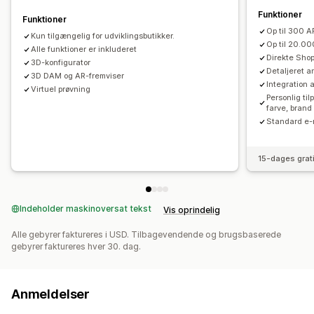
Funktioner
Funktioner
Op til 300 
Kun tilgængelig for udviklingsbutikker.
Op til 20.0
Alle funktioner er inkluderet
Direkte Shop
3D-konfigurator
Detaljeret 
3D DAM og AR-fremviser
Integration 
Virtuel prøvning
Personlig ti
farve, brand
Standard e-
15-dages grat
Indeholder maskinoversat tekst
Vis oprindelig
Alle gebyrer faktureres i USD. Tilbagevendende og brugsbaserede
gebyrer faktureres hver 30. dag.
Anmeldelser