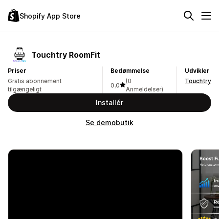
Shopify App Store
Touchtry RoomFit
Priser
Bedømmelse
Udvikler
Gratis abonnement
(0
Touchtry
0,0
tilgængeligt
Anmeldelser)
Installér
Se demobutik