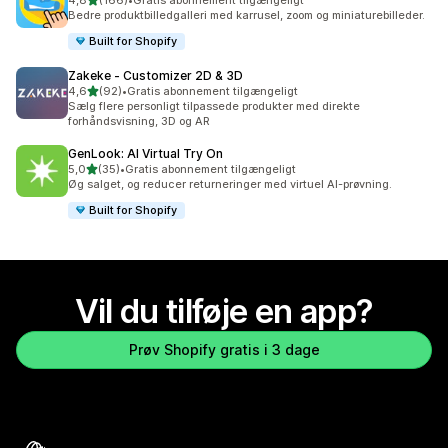
4,8
(166)
•
Gratis abonnement tilgængeligt
166 anmeldelser i alt
Bedre produktbilledgalleri med karrusel, zoom og miniaturebilleder.
Built for Shopify
Zakeke ‑ Customizer 2D & 3D
ud af 5 stjerner
4,6
(92)
•
Gratis abonnement tilgængeligt
92 anmeldelser i alt
Sælg flere personligt tilpassede produkter med direkte
forhåndsvisning, 3D og AR
GenLook: AI Virtual Try On
ud af 5 stjerner
5,0
(35)
•
Gratis abonnement tilgængeligt
35 anmeldelser i alt
Øg salget, og reducer returneringer med virtuel AI-prøvning.
Built for Shopify
Vil du tilføje en app?
Prøv Shopify gratis i 3 dage